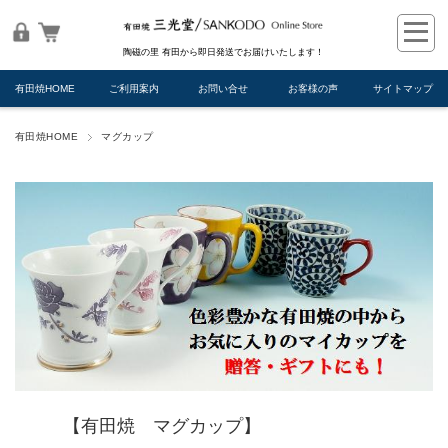
陶磁の里 有田から即日発送でお届けいたします！
有田焼HOME
ご利用案内
お問い合せ
お客様の声
サイトマップ
有田焼HOME
マグカップ
【有田焼 マグカップ】