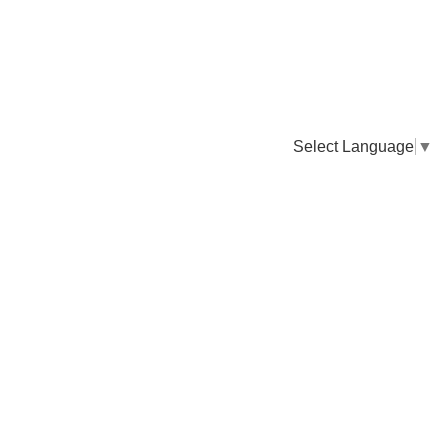
Select Language
▼
卸販売のご依頼について
専門店様・飲食店様など継続的なお取引のご依頼はこちら
お電話でのご注文
TEL：0955-43-2236
FAXでのご注文
FAX：0955-43-2238
送料について