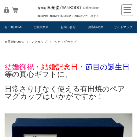
陶磁の里 有田から即日発送でお届けいたします！
有田焼HOME
ご利用案内
お問い合せ
お客様の声
サイトマップ
有田焼HOME
マグカップ
ペアマグカップ
結婚御祝・
結婚記念日・
節目の誕生日
等の真心ギフトに、
日常さりげなく使える有田焼のペア
マグカップはいかがですか！