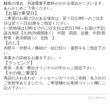
離島の場合、別途重量手数料がかかる場合がこざいます。
あらかじめご了承ください。
【お届け希望日】
ご希望のお届け日がある場合は、翌々日(13時～のご注文
分は翌々々日)以降をご指定ください。
(一部地域は13時までのご注文分は翌日17時～お届け予定)
該当地区【九州(沖縄県除く) 中国 四国 近畿 中部(長
野県・新潟県除く) 北陸 】
【のし】
内熨斗・外熨斗／蝶結び・結び切り・蓮熨斗をご指定下さ
い。
表書きの詳細をお書き下さい。
>
【ラッピング】
青系・赤系・弊社オリジナルの中からご指定下さい。
【その他ご要望】
商品の入れ合わせ・メッセージカードのご依頼・名入れの
ご依頼等ありましたら、ご希望欄かお客様コメント欄にご
記入下さい。
トップページ