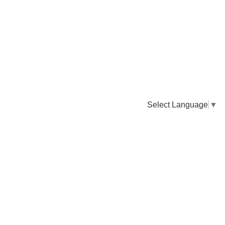
Select Language
▼
卸販売のご依頼について
専門店様・飲食店様など継続的なお取引のご依頼はこちら
お電話でのご注文
TEL：0955-43-2236
FAXでのご注文
FAX：0955-43-2238