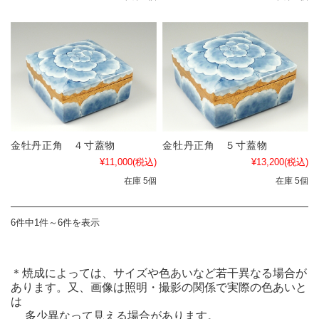
金牡丹正角 ４寸蓋物
金牡丹正角 ５寸蓋物
¥11,000
(税込)
¥13,200
(税込)
在庫 5個
在庫 5個
6件中1件～6件を表示
＊焼成によっては、サイズや色あいなど若干異なる場合が
あります。又、画像は照明・撮影の関係で実際の色あいと
は
多少異なって見える場合があります。