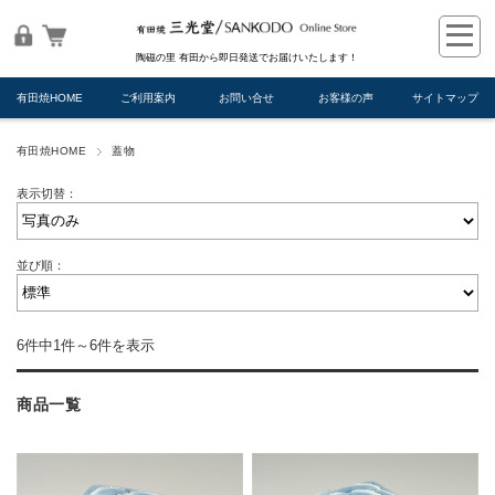
陶磁の里 有田から即日発送でお届けいたします！
有田焼HOME
ご利用案内
お問い合せ
お客様の声
サイトマップ
有田焼HOME
蓋物
表示切替：
並び順：
6件中1件～6件を表示
商品一覧