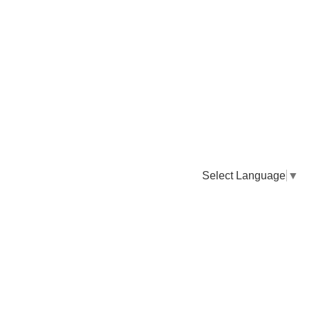
Select Language
▼
卸販売のご依頼について
専門店様・飲食店様など継続的なお取引のご依頼はこちら
お電話でのご注文
TEL：0955-43-2236