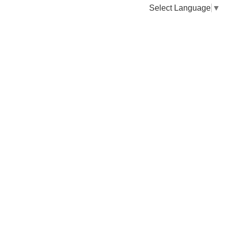
Select Language
▼
卸販売のご依頼について
専門店様・飲食店様など継続的なお取引のご依頼はこちら
お電話でのご注文
TEL：0955-43-2236
FAXでのご注文
FAX：0955-43-2238
送料について
納期について
お支払いについて
返品交換について