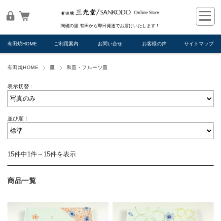
陶磁の里 有田から即日発送でお届けいたします！
有田焼HOME
ご利用案内
お問い合せ
お客様の声
サイトマップ
有田焼HOME
皿
和皿・フルーツ皿
表示切替：
並び順：
15件中1件～15件を表示
商品一覧