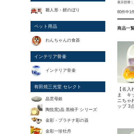
表示切替
雛人形・鯉のぼり
80件中1
ペット用品
商品一
わんちゃんの食器
インテリア骨壷
インテリア骨壷
有田焼三光堂 セレクト
【名入
ま キ
晶雲母銀
ニちゃ
ップ 3
陶悦窯)晶 黒柚子 シリーズ
金彩・プラチナ彩の器
金彩一珍牡丹