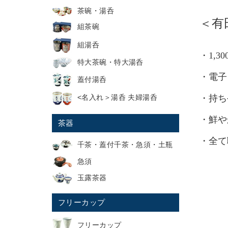
茶碗・湯呑
＜有
組茶碗
組湯呑
・1,
特大茶碗・特大湯呑
・電子
蓋付湯呑
・持ち
<名入れ＞湯呑 夫婦湯呑
・鮮や
茶器
・全て
千茶・蓋付千茶・急須・土瓶
急須
玉露茶器
名
フリーカップ
フリーカップ