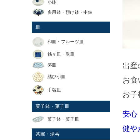
小鉢
多用鉢・預け鉢・中鉢
皿
和皿・フルーツ皿
銘々皿・取皿
出産
盛皿
結び小皿
お食
手塩皿
お子
菓子鉢・菓子皿
安心
菓子鉢・菓子皿
健や
茶碗・湯呑