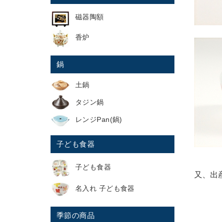
磁器陶額
香炉
鍋
土鍋
タジン鍋
レンジPan(鍋)
子ども食器
子ども食器
又、出
名入れ 子ども食器
季節の商品