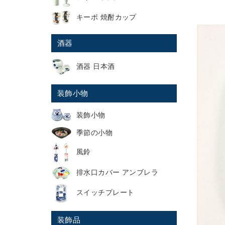
キーポ 焼酎カップ
酒器
酒器 日本酒
装飾小物
装飾小物
季節の小物
風鈴
排水口カバー アンブレラ
スイッチプレート
装飾品