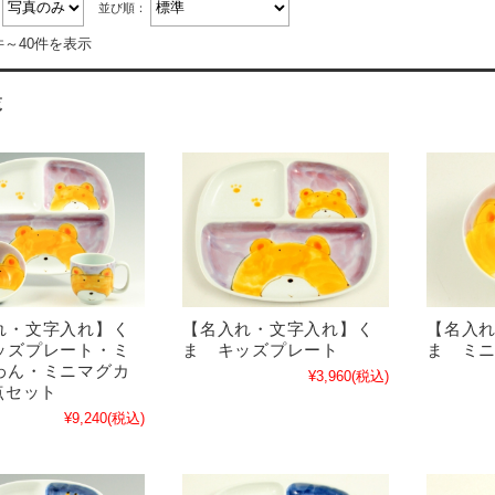
：
並び順：
件～40件を表示
覧
【名入
れ・文字入れ】く
【名入れ・文字入れ】く
ま ミ
ッズプレート・ミ
ま キッズプレート
わん・ミニマグカ
¥3,960
(税込)
点セット
¥9,240
(税込)