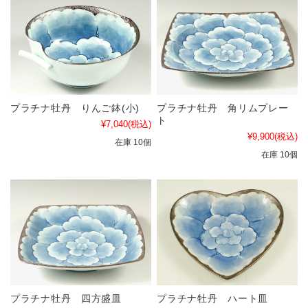
プラチナ牡丹 りんご鉢(小)
プラチナ牡丹 角リムプレー
ト
¥7,040
(税込)
¥9,900
(税込)
在庫 10個
在庫 10個
プラチナ牡丹 四方盛皿
プラチナ牡丹 ハート皿