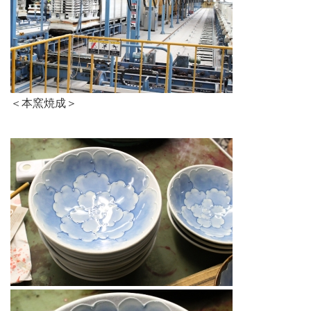
＜本窯焼成＞