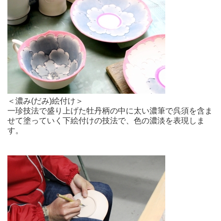
＜濃み(だみ)絵付け＞
一珍技法で盛り上げた牡丹柄の中に太い濃筆で呉須を含ま
せて塗っていく下絵付けの技法で、色の濃淡を表現しま
す。