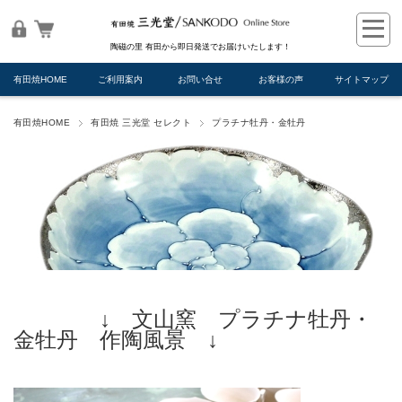
陶磁の里 有田から即日発送でお届けいたします！
有田焼HOME
ご利用案内
お問い合せ
お客様の声
サイトマップ
有田焼HOME
有田焼 三光堂 セレクト
プラチナ牡丹・金牡丹
↓ 文山窯 プラチナ牡丹・
金牡丹 作陶風景 ↓