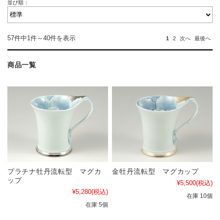
並び順：
57件中1件～40件を表示
1
2
次へ
最後へ
商品一覧
プラチナ牡丹流転型 マグカ
金牡丹流転型 マグカップ
ップ
¥5,500
(税込)
¥5,280
(税込)
在庫 10個
在庫 5個