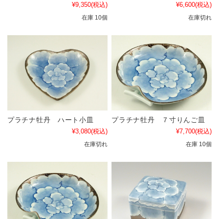
¥9,350
(税込)
¥6,600
(税込)
在庫 10個
在庫切れ
プラチナ牡丹 ハート小皿
プラチナ牡丹 ７寸りんご皿
¥3,080
(税込)
¥7,700
(税込)
在庫切れ
在庫 10個