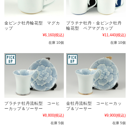
金ピンク牡丹輪花型 マグカ
プラチナ牡丹・金ピンク牡丹
ップ
輪花型 ペアマグカップ
¥6,160
(税込)
¥11,440
(税込)
在庫 10個
在庫 10個
プラチナ牡丹流転型 コーヒ
金牡丹流転型 コーヒーカッ
ーカップ＆ソーサー
プ＆ソーサー
¥8,800
(税込)
¥9,900
(税込)
在庫 5個
在庫 5個