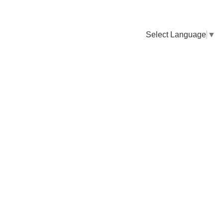
Select Language
▼
卸販売のご依頼について
専門店様・飲食店様など継続的なお取引のご依頼はこちら
お電話でのご注文
TEL：0955-43-2236
FAXでのご注文
FAX：0955-43-2238
送料について
納期について
お支払いについて