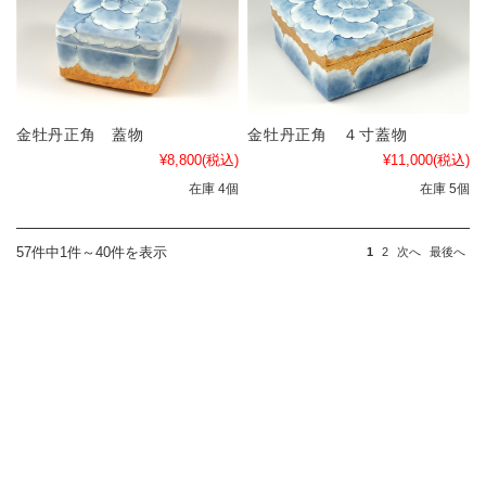
金牡丹正角 蓋物
金牡丹正角 ４寸蓋物
¥8,800
(税込)
¥11,000
(税込)
在庫 4個
在庫 5個
57件中1件～40件を表示
1
2
次へ
最後へ