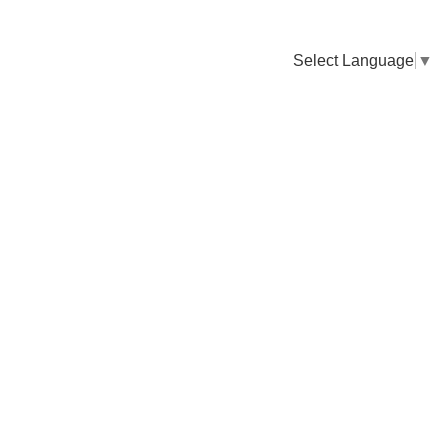
Select Language
▼
卸販売のご依頼について
専門店様・飲食店様など継続的なお取引のご依頼はこちら
お電話でのご注文
TEL：0955-43-2236
FAXでのご注文
FAX：0955-43-2238
送料について
納期について
お支払いについて