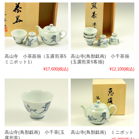
高山寺 小茶器揃（玉露煎茶5
高山寺(鳥獣戯画) 小千茶揃
ミニポット1）
(玉露煎茶5客揃)
¥17,600
(税込)
¥12,100
(税込)
高山寺(鳥獣戯画) 小千茶(玉
高山寺(鳥獣戯画) ミニポット
露煎茶)