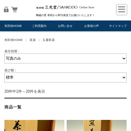
陶磁の里 有田から即日発送でお届けいたします！
有田焼HOME
ご利用案内
お問い合せ
お客様の声
サイトマップ
有田焼HOME
茶器
玉露茶器
表示切替：
並び順：
20件中1件～20件を表示
商品一覧