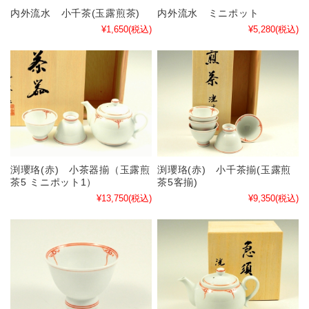
内外流水 小千茶(玉露煎茶)
内外流水 ミニポット
¥1,650
(税込)
¥5,280
(税込)
渕瓔珞(赤) 小茶器揃（玉露煎
渕瓔珞(赤) 小千茶揃(玉露煎
茶5 ミニポット1）
茶5客揃)
¥13,750
(税込)
¥9,350
(税込)