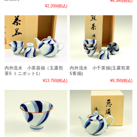
¥6,380
(税込)
¥2,200
(税込)
内外流水 小茶器揃（玉露煎
内外流水 小千茶揃(玉露煎茶
茶5 ミニポット1）
5客揃)
¥13,750
(税込)
¥9,350
(税込)