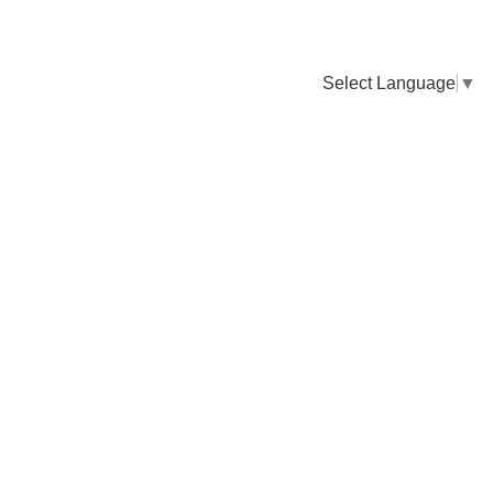
Select Language
▼
卸販売のご依頼について
専門店様・飲食店様など継続的なお取引のご依頼はこちら
お電話でのご注文
TEL：0955-43-2236
FAXでのご注文
FAX：0955-43-2238
送料について
納期について
お支払いについて