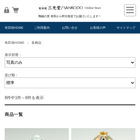
陶磁の里 有田から即日発送でお届けいたします！
有田焼HOME
ご利用案内
お問い合せ
お客様の声
サイトマップ
有田焼HOME
装飾品
表示切替：
並び順：
8件中1件～8件を表示
商品一覧