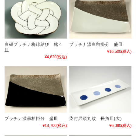
白磁プラチナ梅線結び 銘々
プラチナ濃白釉掛分 盛皿
皿
¥16,500
(税込)
¥4,620
(税込)
プラチナ濃黒釉掛分 盛皿
染付呉須丸紋 長角皿(大)
¥18,700
(税込)
¥6,380
(税込)