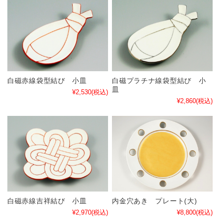
白磁赤線袋型結び 小皿
白磁プラチナ線袋型結び 小
皿
¥2,530
(税込)
¥2,860
(税込)
白磁赤線吉祥結び 小皿
内金穴あき プレート(大)
¥2,970
(税込)
¥8,800
(税込)