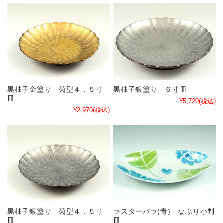
黒柚子金塗り 菊型４．５寸
黒柚子銀塗り ６寸皿
皿
¥5,720
(税込)
¥2,970
(税込)
黒柚子銀塗り 菊型４．５寸
ラスターバラ(青) なぶり小判
皿
皿