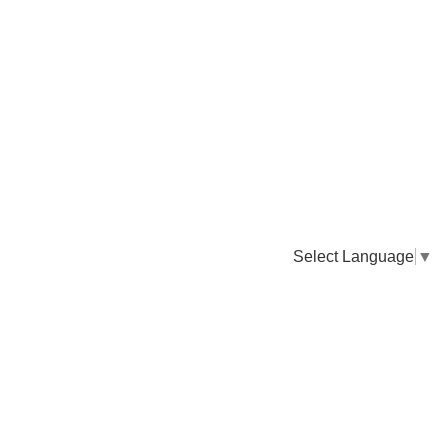
Select Language
▼
卸販売のご依頼について
専門店様・飲食店様など継続的なお取引のご依頼はこちら
お電話でのご注文
TEL：0955-43-2236