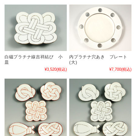
白磁プラチナ線吉祥結び 小
内プラチナ穴あき プレート
皿
(大)
¥3,520
(税込)
¥7,700
(税込)