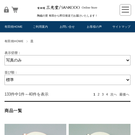
陶磁の里 有田から即日発送でお届けいたします！
有田焼HOME
ご利用案内
お問い合せ
お客様の声
サイトマップ
有田焼HOME
皿
表示切替：
並び順：
133件中1件～40件を表示
1
2
3
4
次へ
最後へ
商品一覧