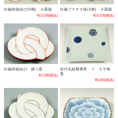
白磁赤線結び(5柄) 小皿揃
白磁プラチナ線(5柄) 小皿揃
¥13,530
(税込)
¥15,620
(税込)
白磁赤線結び 銘々皿
染付丸紋蛸唐草 ７．５寸角
皿
¥3,190
(税込)
¥6,600
(税込)