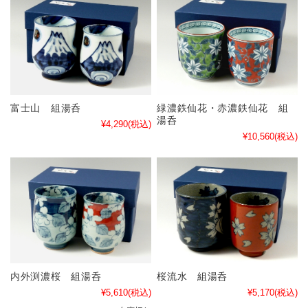
富士山 組湯呑
緑濃鉄仙花・赤濃鉄仙花 組
湯呑
¥4,290
(税込)
¥10,560
(税込)
内外渕濃桜 組湯呑
桜流水 組湯呑
¥5,610
(税込)
¥5,170
(税込)