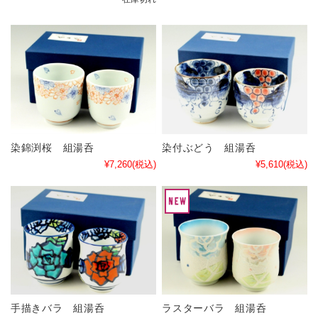
染錦渕桜 組湯呑
染付ぶどう 組湯呑
¥7,260
(税込)
¥5,610
(税込)
手描きバラ 組湯呑
ラスターバラ 組湯呑