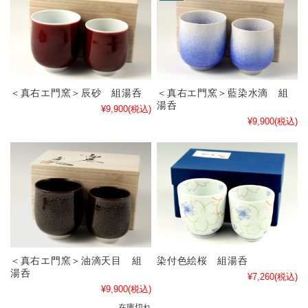
＜真右エ門窯＞辰砂 組湯呑
＜真右エ門窯＞藍染水滴 組
湯呑
¥9,900
(税込)
¥9,900
(税込)
＜真右エ門窯＞油滴天目 組
染付色絵桜 組湯呑
湯呑
¥7,260
(税込)
¥9,900
(税込)
在庫切れ