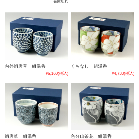
在庫切れ
内外蛸唐草 組湯呑
くちなし 組湯呑
¥6,160
(税込)
¥4,730
(税込)
蛸唐草 組湯呑
色分山茶花 組湯呑