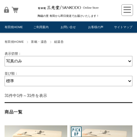
陶磁の里 有田から即日発送でお届けいたします！
有田焼HOME
ご利用案内
お問い合せ
お客様の声
サイトマップ
有田焼HOME
茶碗・湯呑
組湯呑
表示切替：
並び順：
31件中1件～31件を表示
商品一覧