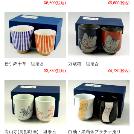
¥6,600
(税込)
¥6,600
(税込)
粉引錦十草 組湯呑
万歳猫 組湯呑
¥3,850
(税込)
¥4,730
(税込)
高山寺(鳥獣戯画) 組湯呑
白釉・黒釉金プラチナ捻り