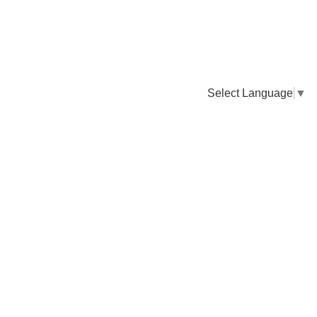
Select Language
▼
卸販売のご依頼について
専門店様・飲食店様など継続的なお取引のご依頼はこちら
お電話でのご注文
TEL：0955-43-2236
FAXでのご注文
FAX：0955-43-2238
送料について