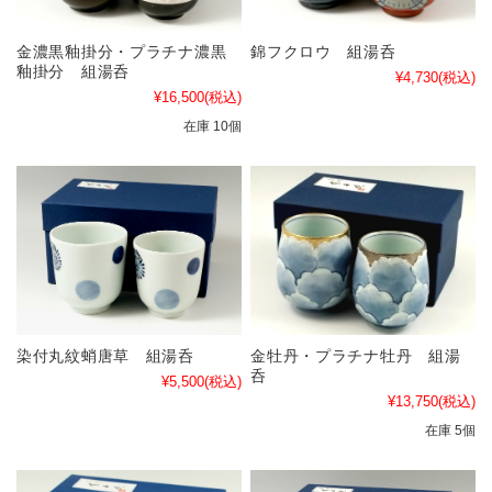
金濃黒釉掛分・プラチナ濃黒
錦フクロウ 組湯呑
釉掛分 組湯呑
¥4,730
(税込)
¥16,500
(税込)
在庫 10個
染付丸紋蛸唐草 組湯呑
金牡丹・プラチナ牡丹 組湯
呑
¥5,500
(税込)
¥13,750
(税込)
在庫 5個