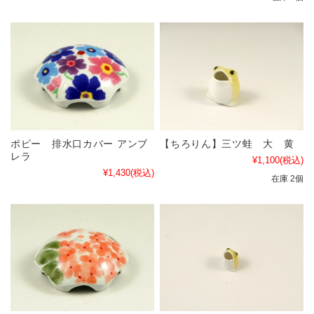
ポピー 排水口カバー アンブ
【ちろりん】三ツ蛙 大 黄
レラ
¥1,100
(税込)
¥1,430
(税込)
在庫 2個