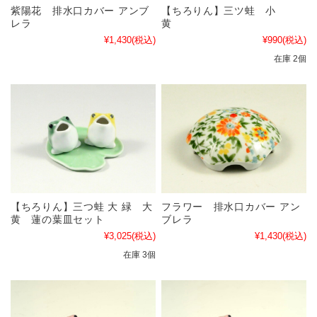
紫陽花 排水口カバー アンブ
【ちろりん】三ツ蛙 小
レラ
黄
¥1,430
(税込)
¥990
(税込)
在庫 2個
【ちろりん】三つ蛙 大 緑 大
フラワー 排水口カバー アン
黄 蓮の葉皿セット
ブレラ
¥3,025
(税込)
¥1,430
(税込)
在庫 3個