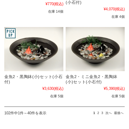
(小石付)
¥770
(税込)
¥4,070
(税込)
在庫 14個
在庫 4個
金魚2・黒陶鉢(小)セット(小石
金魚2・ミニ金魚2・黒陶鉢
付)
(小)セット(小石付)
¥3,630
(税込)
¥5,390
(税込)
在庫 5個
在庫 5個
102件中1件～40件を表示
1
2
3
次へ
最後へ