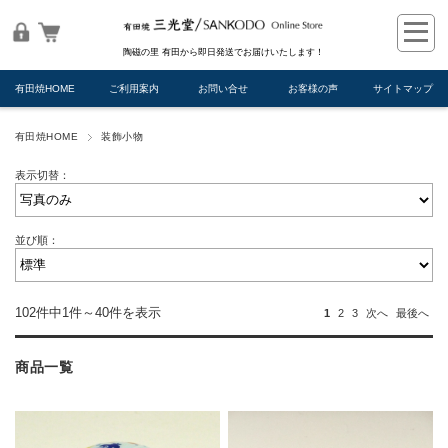
陶磁の里 有田から即日発送でお届けいたします！
有田焼HOME
ご利用案内
お問い合せ
お客様の声
サイトマップ
有田焼HOME
装飾小物
表示切替：
並び順：
102件中1件～40件を表示
1
2
3
次へ
最後へ
商品一覧