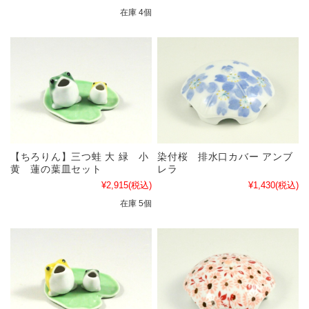
在庫 4個
【ちろりん】三つ蛙 大 緑 小
染付桜 排水口カバー アンブ
黄 蓮の葉皿セット
レラ
¥2,915
(税込)
¥1,430
(税込)
在庫 5個