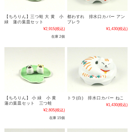
【ちろりん】三つ蛙 大 黄 小
都わすれ 排水口カバー アン
緑 蓮の葉皿セット
ブレラ
¥2,915
(税込)
¥1,430
(税込)
在庫 2個
【ちろりん】 小 緑 小 黄
トラ(白) 排水口カバー ねこ
蓮の葉皿セット 三つ蛙
¥1,430
(税込)
¥2,805
(税込)
在庫 15個