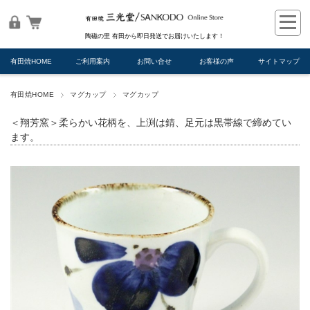
陶磁の里 有田から即日発送でお届けいたします！
有田焼HOME
ご利用案内
お問い合せ
お客様の声
サイトマップ
有田焼HOME
マグカップ
マグカップ
＜翔芳窯＞柔らかい花柄を、上渕は錆、足元は黒帯線で締めてい
ます。