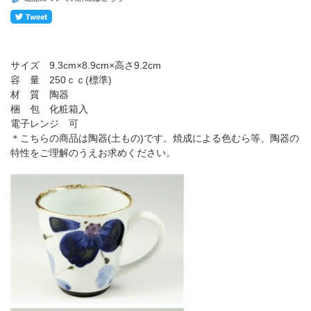
サイズ 9.3cm×8.9cm×高さ9.2cm
容 量 250ｃｃ(標準)
材 質 陶器
梱 包 化粧箱入
電子レンジ 可
＊こちらの商品は陶器(土もの)です。焼成による色むら等、陶器の
特性をご理解のうえお求めください。