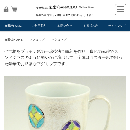
陶磁の里 有田から即日発送でお届けいたします！
有田焼HOME
ご利用案内
お問い合せ
お客様の声
サイトマップ
有田焼HOME
マグカップ
マグカップ
七宝柄をプラチナ彩の一珍技法で輪郭を作り、多色の赤絵でステ
ンドグラスのように鮮やかに演出して、全体はラスター彩で彩っ
た豪華でお洒落なマグカップです。