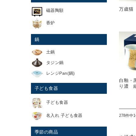
万歳猫
磁器陶額
香炉
鍋
土鍋
タジン鍋
レンジPan(鍋)
白釉・
り濃 
子ども食器
子ども食器
名入れ 子ども食器
278件中
季節の商品