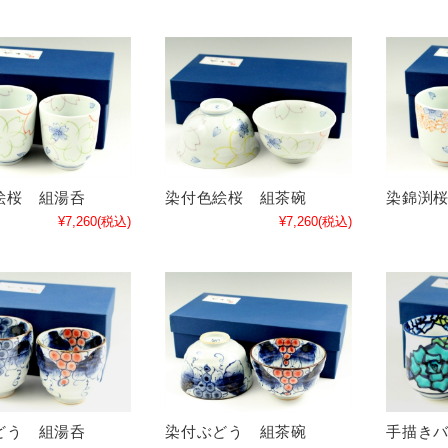
絵桜 組湯呑
染付色絵桜 組茶碗
染錦渕
¥7,260
(税込)
¥7,260
(税込)
どう 組湯呑
染付ぶどう 組茶碗
手描き