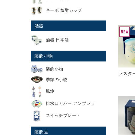
キーポ 焼酎カップ
酒器
酒器 日本酒
装飾小物
装飾小物
ラスタ
季節の小物
風鈴
排水口カバー アンブレラ
スイッチプレート
装飾品