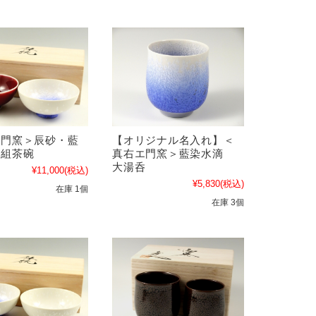
エ門窯＞辰砂・藍
【オリジナル名入れ】＜
 組茶碗
真右エ門窯＞藍染水滴
大湯呑
¥11,000
(税込)
¥5,830
(税込)
在庫 1個
在庫 3個