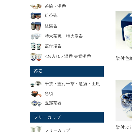
茶碗・湯呑
組茶碗
組湯呑
特大茶碗・特大湯呑
蓋付湯呑
<名入れ＞湯呑 夫婦湯呑
染付色
茶器
千茶・蓋付千茶・急須・土瓶
急須
玉露茶器
フリーカップ
染付ぶ
フリーカップ