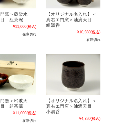
エ門窯＞藍染水
【オリジナル名入れ】＜
天目 組茶碗
真右エ門窯＞油滴天目
組湯呑
¥11,000
(税込)
¥10,560
(税込)
在庫切れ
在庫切れ
エ門窯＞玳玻天
【オリジナル名入れ】＜
天目 組茶碗
真右エ門窯＞油滴天目
小湯呑
¥11,000
(税込)
¥4,730
(税込)
在庫切れ