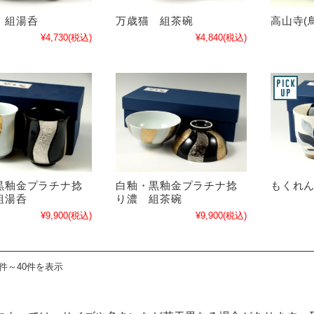
 組湯呑
万歳猫 組茶碗
高山寺(
¥4,730
(税込)
¥4,840
(税込)
黒釉金プラチナ捻
白釉・黒釉金プラチナ捻
もくれ
組湯呑
り濃 組茶碗
¥9,900
(税込)
¥9,900
(税込)
1件～40件を表示