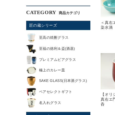
CATEGORY
＜真右
匠の蔵シリーズ
染水滴
至高の焼酎グラス
至福の徳利＆盃(酒器)
プレミアムビアグラス
極上のカレー皿
SAKE GLASS(日本酒グラス)
ペアセレクトギフト
【オリ
真右エ
名入れグラス
呑