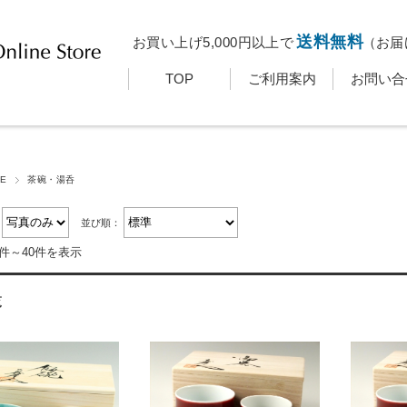
送料無料
お買い上げ5,000円以上で
（お届
TOP
ご利用案内
お問い合
E
茶碗・湯呑
：
並び順：
1件～40件を表示
覧