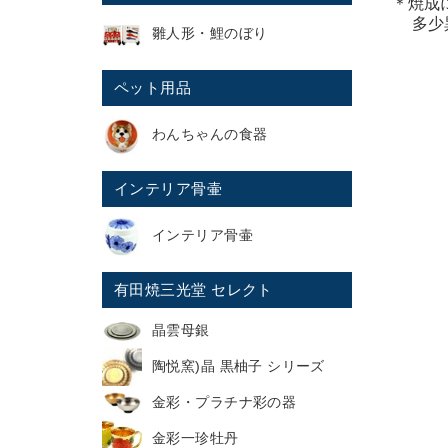
＊焼成
多少異
雛人形・鯉のぼり
ペット用品
わんちゃんの食器
インテリア骨壷
インテリア骨壷
有田焼三光堂 セレクト
晶雲母銀
陶悦窯)晶 黒柚子 シリーズ
金彩・プラチナ彩の器
金彩一珍牡丹