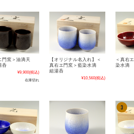
エ門窯＞油滴天
【オリジナル名入れ】＜
＜真右
湯呑
真右エ門窯＞藍染水滴
染水滴
組湯呑
¥9,900
(税込)
¥10,560
(税込)
在庫切れ