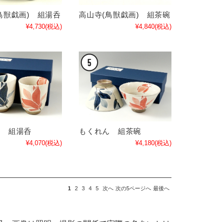
鳥獣戯画) 組湯呑
高山寺(鳥獣戯画) 組茶碗
¥4,730
(税込)
¥4,840
(税込)
ん 組湯呑
もくれん 組茶碗
¥4,070
(税込)
¥4,180
(税込)
1
2
3
4
5
次へ
次の5ページへ
最後へ