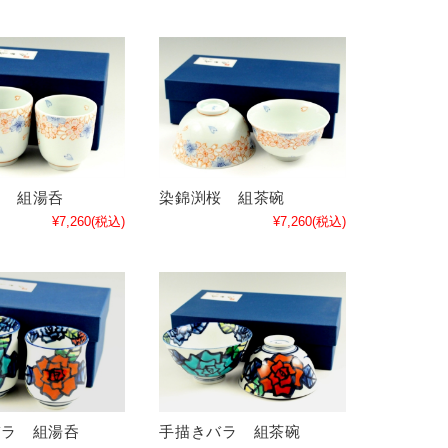
桜 組湯呑
染錦渕桜 組茶碗
¥7,260
(税込)
¥7,260
(税込)
バラ 組湯呑
手描きバラ 組茶碗