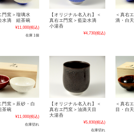
エ門窯＞瑠璃水
【オリジナル名入れ】＜
＜真右
染水滴 組茶碗
真右エ門窯＞藍染水滴
滴・白
小湯呑
¥11,000
(税込)
¥4,730
(税込)
在庫 1個
エ門窯＞辰砂・白
【オリジナル名入れ】＜
＜真右
組茶碗
真右エ門窯＞油滴天目
目・白
大湯呑
¥11,000
(税込)
¥5,830
(税込)
在庫切れ
在庫切れ