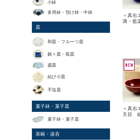
小鉢
多用鉢・預け鉢・中鉢
＜真右
滴・藍
皿
和皿・フルーツ皿
銘々皿・取皿
盛皿
結び小皿
手塩皿
菓子鉢・菓子皿
＜真右
天目 
菓子鉢・菓子皿
茶碗・湯呑