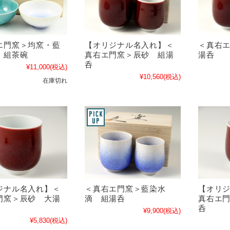
エ門窯＞均窯・藍
【オリジナル名入れ】＜
＜真右
 組茶碗
真右エ門窯＞辰砂 組湯
湯呑
呑
¥11,000
(税込)
¥10,560
(税込)
在庫切れ
ジナル名入れ】＜
＜真右エ門窯＞藍染水
【オリ
門窯＞辰砂 大湯
滴 組湯呑
真右エ
呑
¥9,900
(税込)
¥5,830
(税込)