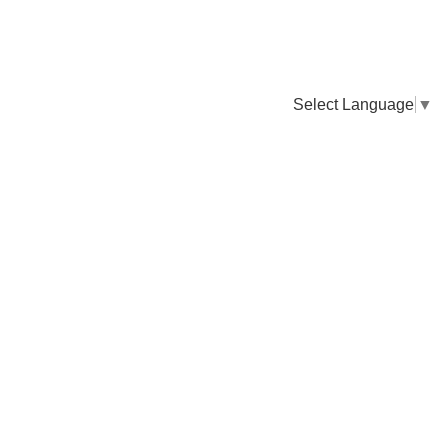
Select Language
▼
卸販売のご依頼について
専門店様・飲食店様など継続的なお取引のご依頼はこちら
お電話でのご注文
TEL：0955-43-2236
FAXでのご注文
FAX：0955-43-2238
送料について
納期について