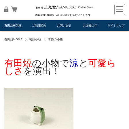
陶磁の里 有田から即日発送でお届けいたします！
有田焼HOME
ご利用案内
お問い合せ
お客様の声
サイトマップ
有田焼HOME
装飾小物
季節の小物
有田焼
の小物で
涼
と
可愛ら
しさ
を演出！