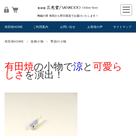
陶磁の里 有田から即日発送でお届けいたします！
有田焼HOME
ご利用案内
お問い合せ
お客様の声
サイトマップ
有田焼HOME
装飾小物
季節の小物
有田焼
の小物で
涼
と
可愛ら
しさ
を演出！