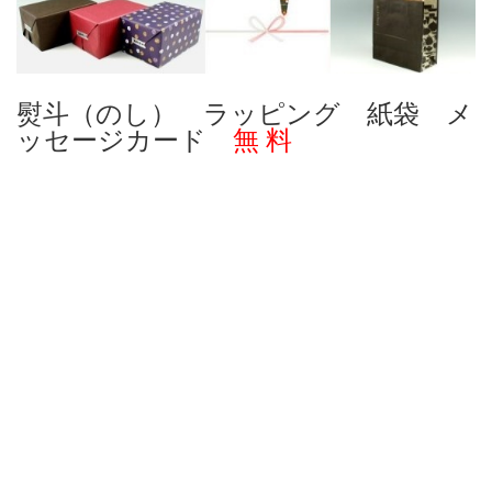
熨斗（のし） ラッピング 紙袋 メ
ッセージカード
無 料