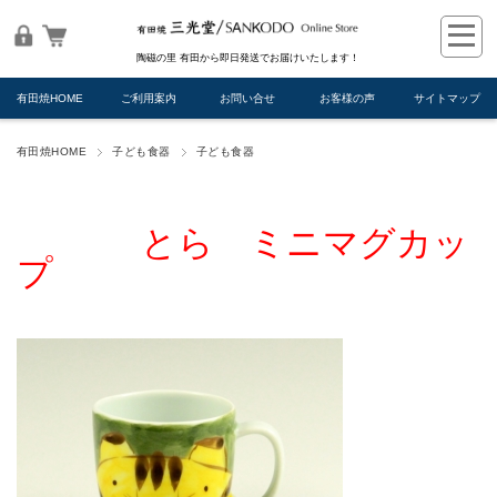
陶磁の里 有田から即日発送でお届けいたします！
有田焼HOME
ご利用案内
お問い合せ
お客様の声
サイトマップ
有田焼HOME
子ども食器
子ども食器
とら ミニマグカッ
プ