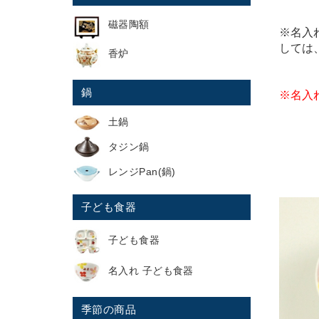
磁器陶額
※名入
しては
香炉
鍋
※名入
土鍋
タジン鍋
レンジPan(鍋)
子ども食器
子ども食器
名入れ 子ども食器
季節の商品