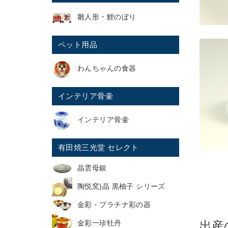
雛人形・鯉のぼり
ペット用品
わんちゃんの食器
インテリア骨壷
インテリア骨壷
有田焼三光堂 セレクト
晶雲母銀
陶悦窯)晶 黒柚子 シリーズ
金彩・プラチナ彩の器
金彩一珍牡丹
出産