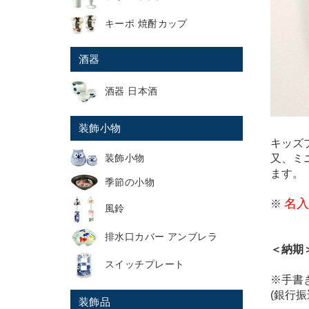
キーポ 焼酎カップ
酒器
酒器 日本酒
装飾小物
キッズ
装飾小物
又、ミ
ます。
季節の小物
名入
※
風鈴
排水口カバー アンブレラ
＜納期
スイッチプレート
※手書
(銀行
装飾品