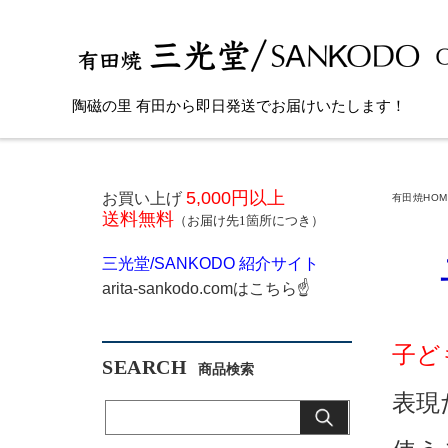
陶磁の里 有田から即日発送でお届けいたします！
5,000円以上
お買い上げ
有田焼HOM
送料無料
（お届け先1箇所につき）
子
三光堂
/SANKODO
紹介サイト
arita-sankodo.com
はこちら
☝
子ど
SEARCH
表現