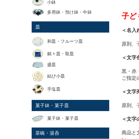
小鉢
多用鉢・預け鉢・中鉢
子ど
皿
＜名入
和皿・フルーツ皿
原則、
銘々皿・取皿
＜文字
盛皿
黒・赤
結び小皿
ご指定
手塩皿
＜文字
原則、
菓子鉢・菓子皿
菓子鉢・菓子皿
＜文字
商品と
茶碗・湯呑