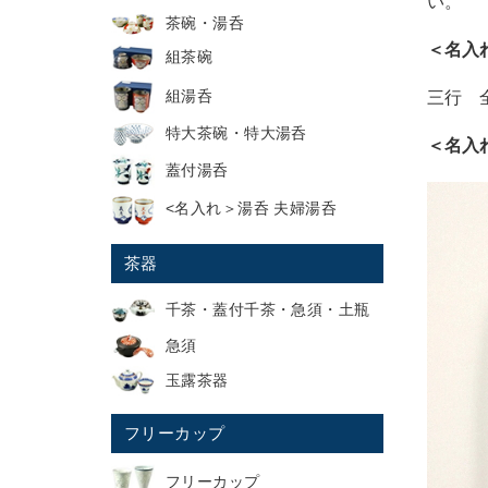
い。
茶碗・湯呑
＜名入
組茶碗
組湯呑
三行 
特大茶碗・特大湯呑
＜名入
蓋付湯呑
<名入れ＞湯呑 夫婦湯呑
茶器
千茶・蓋付千茶・急須・土瓶
急須
玉露茶器
フリーカップ
フリーカップ