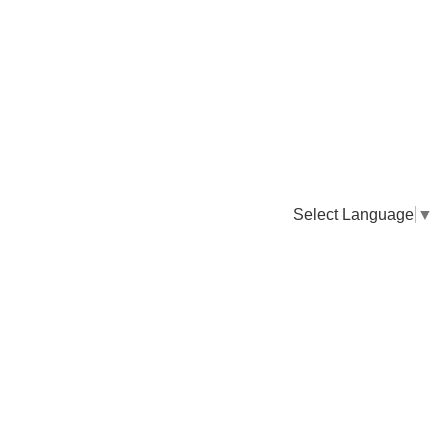
Select Language
▼
卸販売のご依頼について
専門店様・飲食店様など継続的なお取引のご依頼はこちら
お電話でのご注文
TEL：0955-43-2236
FAXでのご注文
FAX：0955-43-2238