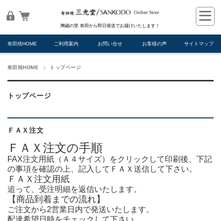
陶磁の里 有田から即日発送でお届けいたします！
有田焼HOME
ご利用案内
お問い合せ
お客様の声
サイトマップ
有田焼HOME
トップページ
トップページ
ＦＡＸ注文
ＦＡＸ注文の手順
FAX注文用紙
（Ａ４サイズ）をクリックして印刷後、下記
の事項を確認の上、記入してＦＡＸ送信して下さい。
ＦＡＸ注文用紙
追って、受注明細を返信いたします。
【商品到着までの流れ】
ご注文から2営業日内で発送いたします。
配達希望日時をチェックして下さい。