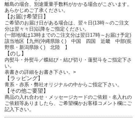
離島の場合、別途重量手数料がかかる場合がこざいます。
あらかじめご了承ください。
【お届け希望日】
ご希望のお届け日がある場合は、翌々日(13時～のご注文
分は翌々々日)以降をご指定ください。
(一部地域は13時までのご注文分は翌日17時～お届け予定)
該当地区【九州(沖縄県除く) 中国 四国 近畿 中部(長
野県・新潟県除く) 北陸 】
【のし】
内熨斗・外熨斗／蝶結び・結び切り・蓮熨斗をご指定下さ
い。
表書きの詳細をお書き下さい。
>
【ラッピング】
青系・赤系・弊社オリジナルの中からご指定下さい。
【その他ご要望】
商品の入れ合わせ・メッセージカードのご依頼・名入れの
ご依頼等ありましたら、ご希望欄かお客様コメント欄にご
記入下さい。