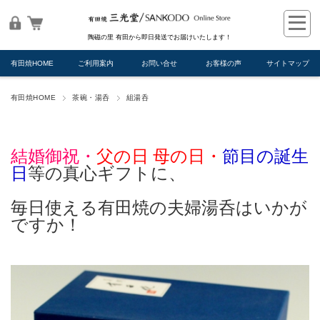
陶磁の里 有田から即日発送でお届けいたします！
有田焼HOME
ご利用案内
お問い合せ
お客様の声
サイトマップ
有田焼HOME
茶碗・湯呑
組湯呑
結婚御祝・
父の日 母の日・
節目の誕生
日
等の真心ギフトに、
毎日使える有田焼の夫婦湯呑はいかが
ですか！