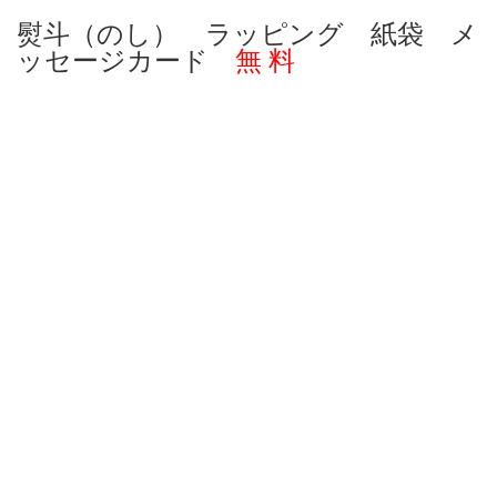
熨斗（のし） ラッピング 紙袋 メ
ッセージカード
無 料