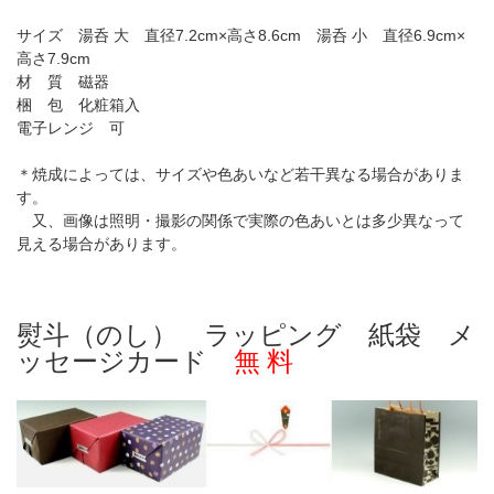
サイズ 湯呑 大 直径7.2cm×高さ8.6cm 湯呑 小 直径6.9cm×
高さ7.9cm
材 質 磁器
梱 包 化粧箱入
電子レンジ 可
＊焼成によっては、サイズや色あいなど若干異なる場合がありま
す。
又、画像は照明・撮影の関係で実際の色あいとは多少異なって
見える場合があります。
熨斗（のし） ラッピング 紙袋 メ
ッセージカード
無 料