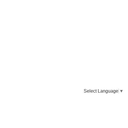
Select Language
▼
卸販売のご依頼について
専門店様・飲食店様など継続的なお取引のご依頼はこちら