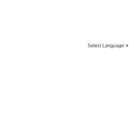
Select Language
▼
卸販売のご依頼について
専門店様・飲食店様など継続的なお取引のご依頼はこちら
お電話でのご注文
TEL：0955-43-2236
FAXでのご注文
FAX：0955-43-2238
送料について