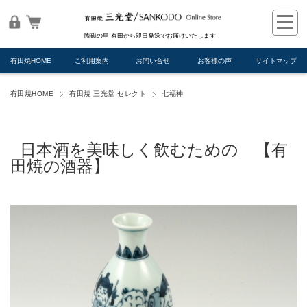
陶磁の里 有田から即日発送でお届けいたします！
有田焼HOME
ご利用案内
お問い合せ
お客様の声
サイトマップ
有田焼HOME
有田焼 三光堂 セレクト
七福神
日本酒を美味しく飲むための 【有
田焼の酒器】