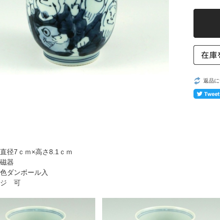
返品に
直径7ｃｍ×高さ8.1ｃｍ
磁器
色ダンボール入
ジ 可