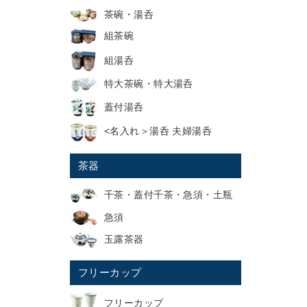
茶碗・湯呑
組茶碗
組湯呑
特大茶碗・特大湯呑
蓋付湯呑
<名入れ＞湯呑 夫婦湯呑
茶器
千茶・蓋付千茶・急須・土瓶
急須
玉露茶器
フリーカップ
フリーカップ