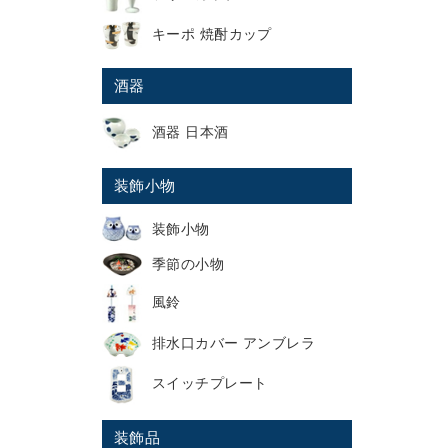
キーポ 焼酎カップ
酒器
酒器 日本酒
装飾小物
装飾小物
季節の小物
風鈴
排水口カバー アンブレラ
スイッチプレート
装飾品