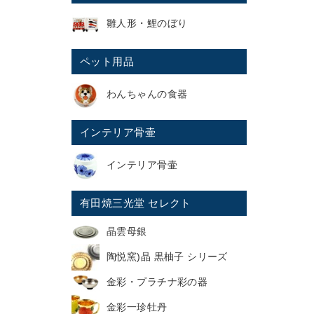
雛人形・鯉のぼり
ペット用品
わんちゃんの食器
インテリア骨壷
インテリア骨壷
有田焼三光堂 セレクト
晶雲母銀
陶悦窯)晶 黒柚子 シリーズ
金彩・プラチナ彩の器
金彩一珍牡丹