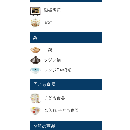
磁器陶額
香炉
鍋
土鍋
タジン鍋
レンジPan(鍋)
子ども食器
子ども食器
名入れ 子ども食器
季節の商品