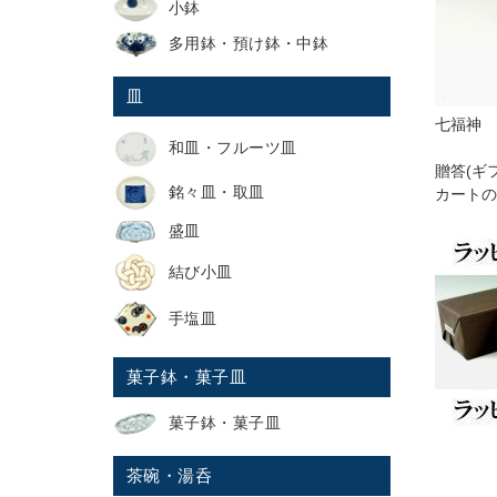
小鉢
多用鉢・預け鉢・中鉢
皿
七福神 
和皿・フルーツ皿
贈答(ギ
銘々皿・取皿
カートの
盛皿
結び小皿
手塩皿
菓子鉢・菓子皿
菓子鉢・菓子皿
茶碗・湯呑