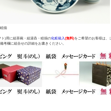
睦揃
フト)用に組茶碗・組湯呑・睦揃の
化粧箱入
(無料)
をご希望のお客様は、
備考欄に組合せの詳細をお書きください。