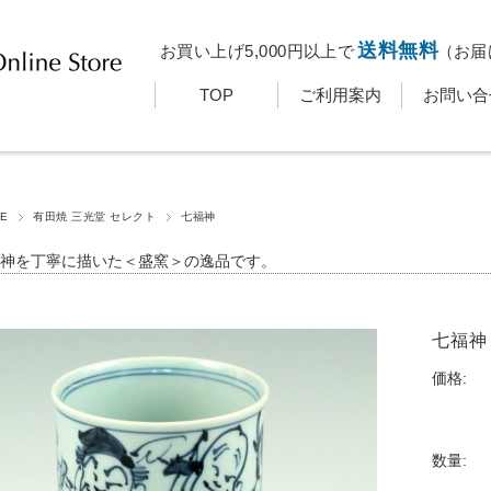
送料無料
お買い上げ5,000円以上で
（お届
TOP
ご利用案内
お問い合
E
有田焼 三光堂 セレクト
七福神
神を丁寧に描いた＜盛窯＞の逸品です。
七福神
価格:
数量: