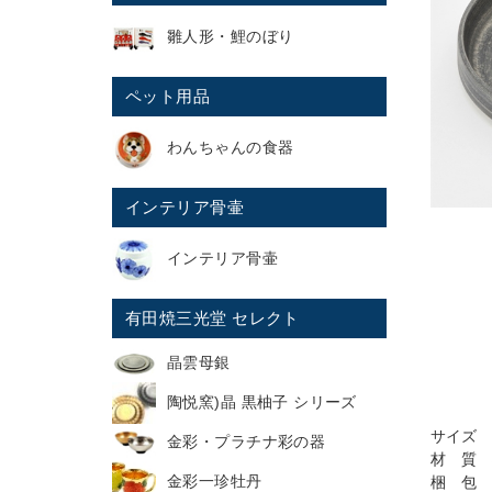
雛人形・鯉のぼり
ペット用品
わんちゃんの食器
インテリア骨壷
インテリア骨壷
有田焼三光堂 セレクト
晶雲母銀
陶悦窯)晶 黒柚子 シリーズ
サイズ 2
金彩・プラチナ彩の器
材 質 
金彩一珍牡丹
梱 包 