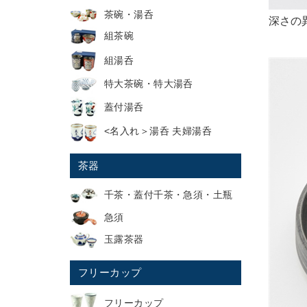
茶碗・湯呑
深さの異
組茶碗
組湯呑
特大茶碗・特大湯呑
蓋付湯呑
<名入れ＞湯呑 夫婦湯呑
茶器
千茶・蓋付千茶・急須・土瓶
急須
玉露茶器
フリーカップ
フリーカップ