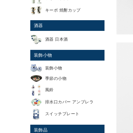
キーポ 焼酎カップ
酒器
酒器 日本酒
装飾小物
装飾小物
季節の小物
風鈴
排水口カバー アンブレラ
スイッチプレート
装飾品