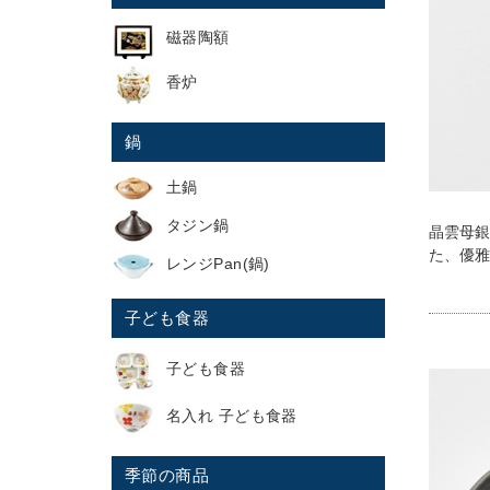
磁器陶額
香炉
鍋
土鍋
タジン鍋
晶雲母銀
た、優雅
レンジPan(鍋)
子ども食器
子ども食器
名入れ 子ども食器
季節の商品