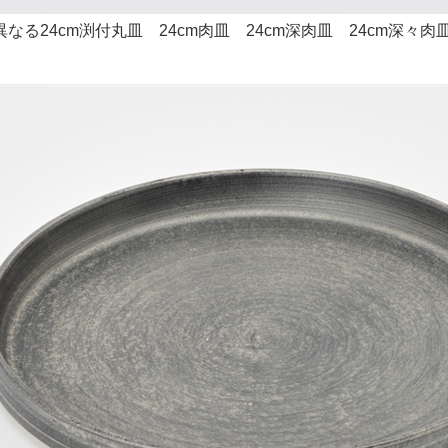
なる24cm渕付丸皿 24cm肉皿 24cm深肉皿 24cm深々