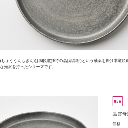
(しょううんもぎん)は陶悦窯独特の晶(結晶釉)という釉薬を掛け本窯
な光沢を持ったシリーズです。
晶雲母
価格: