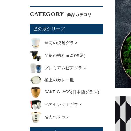
CATEGORY
匠の蔵シリーズ
至高の焼酎グラス
至福の徳利＆盃(酒器)
プレミアムビアグラス
極上のカレー皿
SAKE GLASS(日本酒グラス)
ペアセレクトギフト
名入れグラス