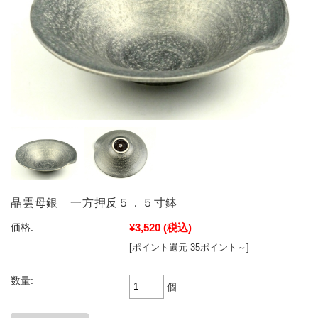
晶雲母銀 一方押反５．５寸鉢
¥3,520
(税込)
価格:
[ポイント還元 35ポイント～]
数量:
個