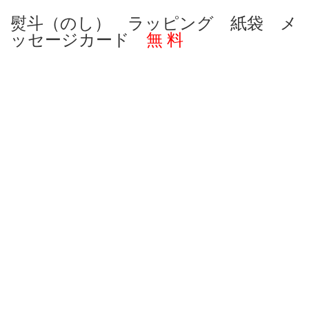
熨斗（のし） ラッピング 紙袋 メ
ッセージカード
無 料