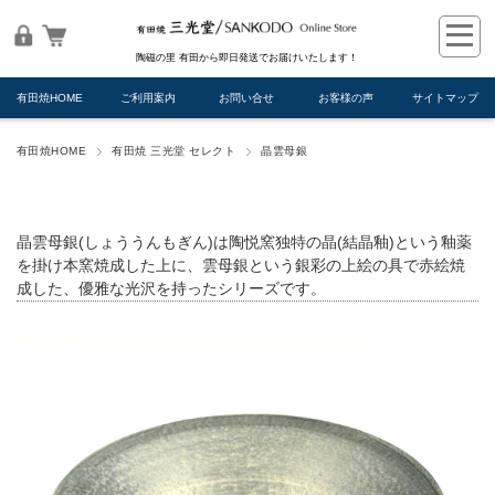
陶磁の里 有田から即日発送でお届けいたします！
有田焼HOME
ご利用案内
お問い合せ
お客様の声
サイトマップ
有田焼HOME
有田焼 三光堂 セレクト
晶雲母銀
晶雲母銀(しょううんもぎん)は陶悦窯独特の晶(結晶釉)という釉薬
を掛け本窯焼成した上に、雲母銀という銀彩の上絵の具で赤絵焼
成した、優雅な光沢を持ったシリーズです。