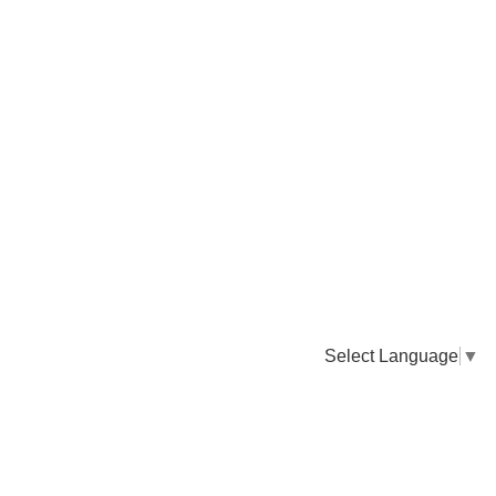
Select Language
▼
卸販売のご依頼について
専門店様・飲食店様など継続的なお取引のご依頼はこちら