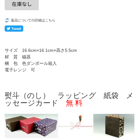
返品についての詳細はこちら
サイズ 16.6cm×16.1cm×高さ5.5cm
材 質 磁器
梱 包 色ダンボール箱入
電子レンジ 可
熨斗（のし） ラッピング 紙袋 メ
ッセージカード
無 料