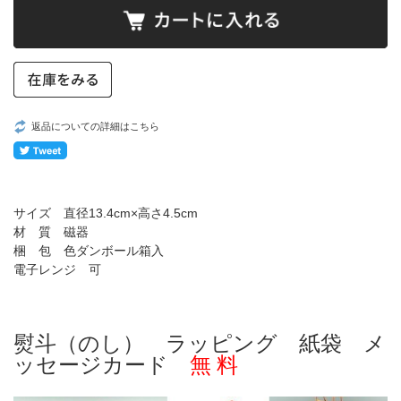
返品についての詳細はこちら
サイズ 直径13.4cm×高さ4.5cm
材 質 磁器
梱 包 色ダンボール箱入
電子レンジ 可
熨斗（のし） ラッピング 紙袋 メ
ッセージカード
無 料