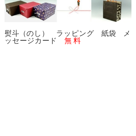
熨斗（のし） ラッピング 紙袋 メ
ッセージカード
無 料