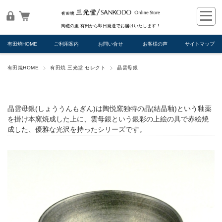
陶磁の里 有田から即日発送でお届けいたします！
有田焼HOME
ご利用案内
お問い合せ
お客様の声
サイトマップ
有田焼HOME
有田焼 三光堂 セレクト
晶雲母銀
晶雲母銀(しょううんもぎん)は陶悦窯独特の晶(結晶釉)という釉薬
を掛け本窯焼成した上に、雲母銀という銀彩の上絵の具で赤絵焼
成した、優雅な光沢を持ったシリーズです。