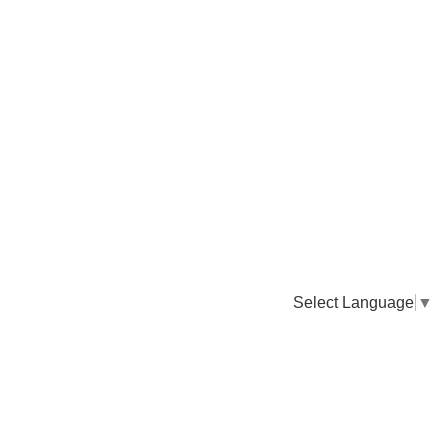
Select Language
▼
卸販売のご依頼について
専門店様・飲食店様など継続的なお取引のご依頼はこちら