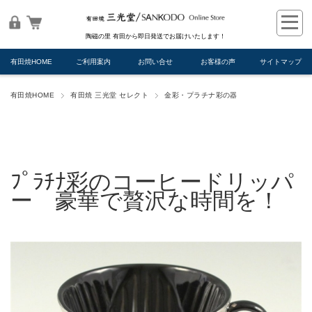
陶磁の里 有田から即日発送でお届けいたします！
有田焼HOME
ご利用案内
お問い合せ
お客様の声
サイトマップ
有田焼HOME
有田焼 三光堂 セレクト
金彩・プラチナ彩の器
ﾌﾟﾗﾁﾅ彩のコーヒードリッパ
ー 豪華で贅沢な時間を！