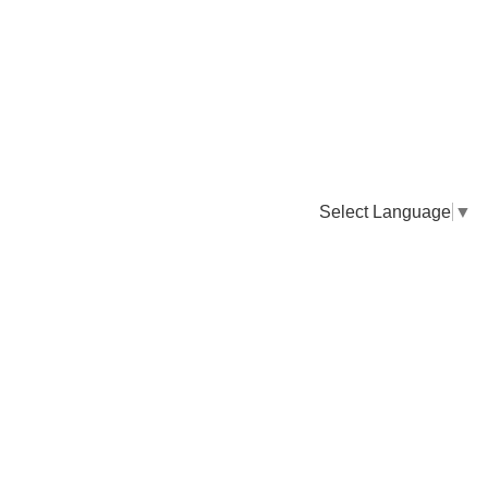
Select Language
▼
卸販売のご依頼について
専門店様・飲食店様など継続的なお取引のご依頼はこちら
お電話でのご注文
TEL：0955-43-2236
FAXでのご注文
FAX：0955-43-2238