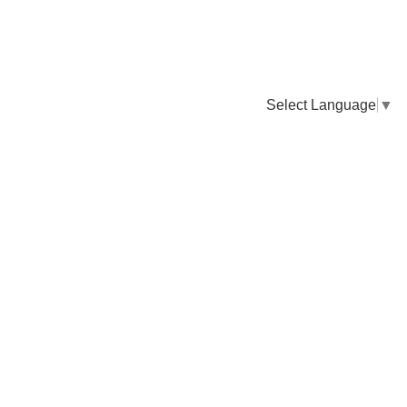
Select Language
▼
卸販売のご依頼について
専門店様・飲食店様など継続的なお取引のご依頼はこちら
お電話でのご注文
TEL：0955-43-2236
FAXでのご注文
FAX：0955-43-2238
送料について
納期について