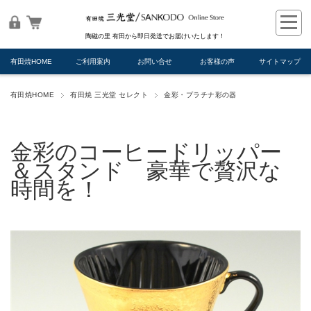
陶磁の里 有田から即日発送でお届けいたします！
有田焼HOME
ご利用案内
お問い合せ
お客様の声
サイトマップ
有田焼HOME
有田焼 三光堂 セレクト
金彩・プラチナ彩の器
金彩のコーヒードリッパー
＆スタンド 豪華で贅沢な
時間を！