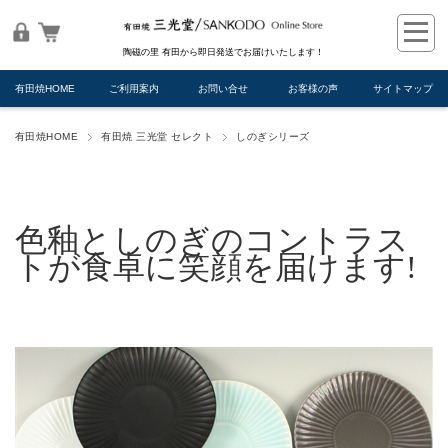
陶磁の里 有田から即日発送でお届けいたします！
有田焼HOME
ご利用案内
お問い合せ
お客様の声
サイトマップ
有田焼HOME
有田焼 三光堂 セレクト
しのぎシリーズ
色釉としのぎのコントラス
トが食卓に笑顔を届けます!