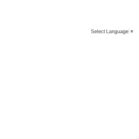
Select Language
▼
卸販売のご依頼について
専門店様・飲食店様など継続的なお取引のご依頼はこちら
お電話でのご注文
TEL：0955-43-2236
FAXでのご注文
FAX：0955-43-2238
送料について
納期について