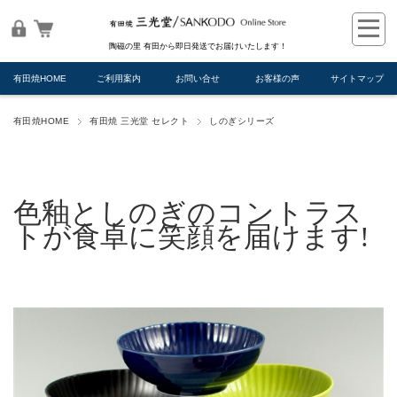
陶磁の里 有田から即日発送でお届けいたします！
有田焼HOME
ご利用案内
お問い合せ
お客様の声
サイトマップ
有田焼HOME
有田焼 三光堂 セレクト
しのぎシリーズ
色釉としのぎのコントラス
トが食卓に笑顔を届けます!