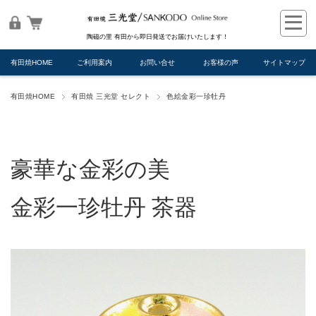
陶磁の里 有田から即日発送でお届けいたします！
有田焼HOME
ご利用案内
お問い合せ
お客様の声
サイトマップ
有田焼HOME
有田焼 三光堂 セレクト
色絵金彩一珍牡丹
豪華な金彩の美
金彩一珍牡丹 茶器