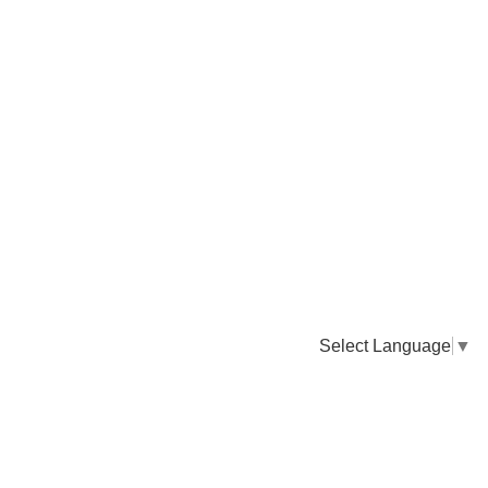
Select Language
▼
卸販売のご依頼について
専門店様・飲食店様など継続的なお取引のご依頼はこちら