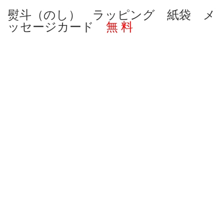
熨斗（のし） ラッピング 紙袋 メ
ッセージカード
無 料