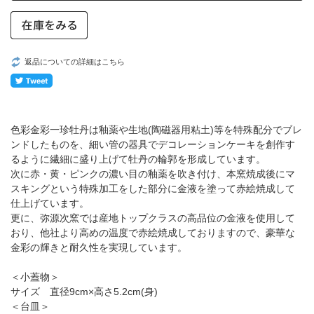
返品についての詳細はこちら
色彩金彩一珍牡丹は釉薬や生地(陶磁器用粘土)等を特殊配分でブレ
ンドしたものを、細い管の器具でデコレーションケーキを創作す
るように繊細に盛り上げて牡丹の輪郭を形成しています。
次に赤・黄・ピンクの濃い目の釉薬を吹き付け、本窯焼成後にマ
スキングという特殊加工をした部分に金液を塗って赤絵焼成して
仕上げています。
更に、弥源次窯では産地トップクラスの高品位の金液を使用して
おり、他社より高めの温度で赤絵焼成しておりますので、豪華な
金彩の輝きと耐久性を実現しています。
＜小蓋物＞
サイズ 直径9cm×高さ5.2cm(身)
＜台皿＞