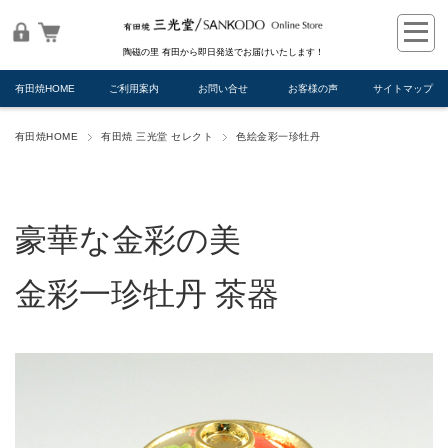
陶磁の里 有田から即日発送でお届けいたします！
有田焼HOME
ご利用案内
お問い合せ
お客様の声
サイトマップ
有田焼HOME
有田焼 三光堂 セレクト
色絵金彩一珍牡丹
豪華な金彩の美
金彩一珍牡丹 茶器