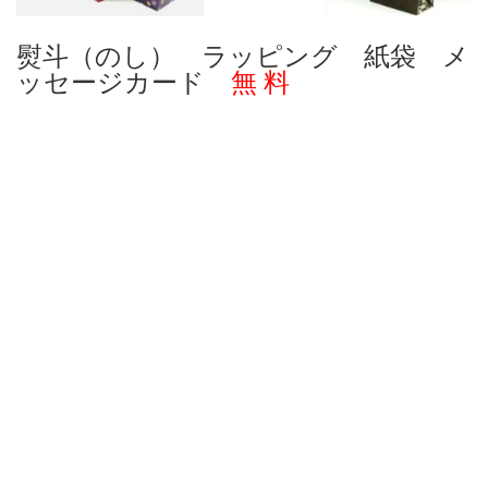
熨斗（のし） ラッピング 紙袋 メ
ッセージカード
無 料