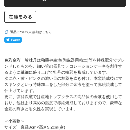
返品についての詳細はこちら
色彩金彩一珍牡丹は釉薬や生地(陶磁器用粘土)等を特殊配分でブレ
ンドしたものを、細い管の器具でデコレーションケーキを創作す
るように繊細に盛り上げて牡丹の輪郭を形成しています。
次に赤・黄・ピンクの濃い目の釉薬を吹き付け、本窯焼成後にマ
スキングという特殊加工をした部分に金液を塗って赤絵焼成して
仕上げています。
更に、弥源次窯では産地トップクラスの高品位の金液を使用して
おり、他社より高めの温度で赤絵焼成しておりますので、豪華な
金彩の輝きと耐久性を実現しています。
＜小蓋物＞
サイズ 直径9cm×高さ5.2cm(身)