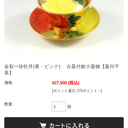
金彩一珍牡丹(黄・ピンク) 台皿付姫小蓋物【蓋付千
茶】
¥27,500
(税込)
価格:
[ポイント還元 275ポイント～]
数量:
個