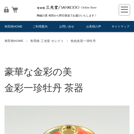
陶磁の里 有田から即日発送でお届けいたします！
有田焼HOME
ご利用案内
お問い合せ
お客様の声
サイトマップ
有田焼HOME
有田焼 三光堂 セレクト
色絵金彩一珍牡丹
豪華な金彩の美
金彩一珍牡丹 茶器