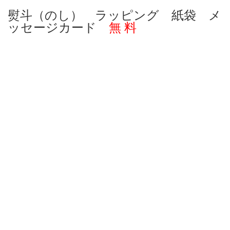
熨斗（のし） ラッピング 紙袋 メ
ッセージカード
無 料