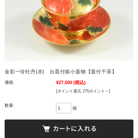
金彩一珍牡丹(赤) 台皿付姫小蓋物【蓋付千茶】
¥27,500
(税込)
価格:
[ポイント還元 275ポイント～]
数量:
個