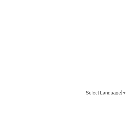
Select Language
▼
卸販売のご依頼について
専門店様・飲食店様など継続的なお取引のご依頼はこちら