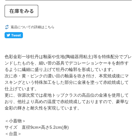
返品についての詳細はこちら
色彩金彩一珍牡丹は釉薬や生地(陶磁器用粘土)等を特殊配分でブレ
ンドしたものを、細い管の器具でデコレーションケーキを創作す
るように繊細に盛り上げて牡丹の輪郭を形成しています。
次に赤・黄・ピンクの濃い目の釉薬を吹き付け、本窯焼成後にマ
スキングという特殊加工をした部分に金液を塗って赤絵焼成して
仕上げています。
更に、弥源次窯では産地トップクラスの高品位の金液を使用して
おり、他社より高めの温度で赤絵焼成しておりますので、豪華な
金彩の輝きと耐久性を実現しています。
＜小蓋物＞
サイズ 直径9cm×高さ5.2cm(身)
＜台皿＞