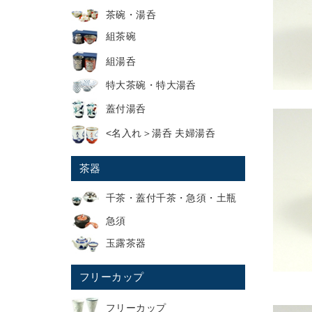
茶碗・湯呑
組茶碗
組湯呑
特大茶碗・特大湯呑
蓋付湯呑
<名入れ＞湯呑 夫婦湯呑
茶器
千茶・蓋付千茶・急須・土瓶
急須
玉露茶器
フリーカップ
フリーカップ