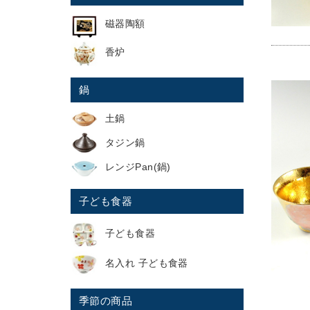
磁器陶額
香炉
鍋
土鍋
タジン鍋
レンジPan(鍋)
子ども食器
子ども食器
名入れ 子ども食器
季節の商品