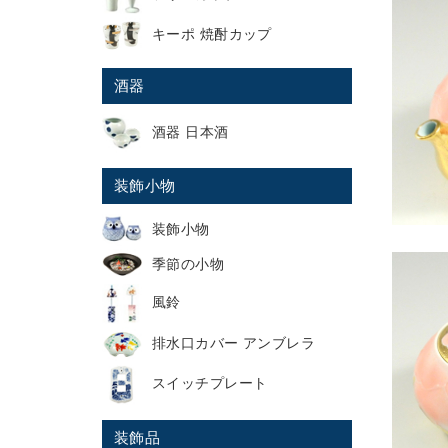
キーポ 焼酎カップ
酒器
酒器 日本酒
装飾小物
装飾小物
季節の小物
風鈴
排水口カバー アンブレラ
スイッチプレート
装飾品