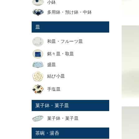
小鉢
多用鉢・預け鉢・中鉢
皿
和皿・フルーツ皿
銘々皿・取皿
盛皿
結び小皿
手塩皿
菓子鉢・菓子皿
菓子鉢・菓子皿
茶碗・湯呑