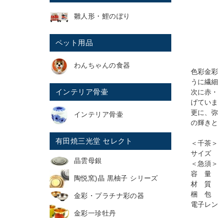
雛人形・鯉のぼり
ペット用品
わんちゃんの食器
色彩金彩
うに繊細
インテリア骨壷
次に赤・
げていま
更に、弥
インテリア骨壷
の輝きと
有田焼三光堂 セレクト
＜千茶＞
サイズ 直
晶雲母銀
＜急須＞
容 量 
陶悦窯)晶 黒柚子 シリーズ
材 質 
梱 包 
金彩・プラチナ彩の器
電子レン
金彩一珍牡丹