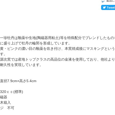
返品に
一珍牡丹は釉薬や生地(陶磁器用粘土)等を特殊配分でブレンドしたも
に盛り上げて牡丹の輪郭を形成しています。
黄・ピンクの濃い目の釉薬を吹き付け、本窯焼成後にマスキングという
す。
源次窯では産地トップクラスの高品位の金液を使用しており、他社より
耐久性を実現しています。
径7.9cm×高さ5.4cm
320ｃｃ(標準)
磁器
木箱入
ジ 不可