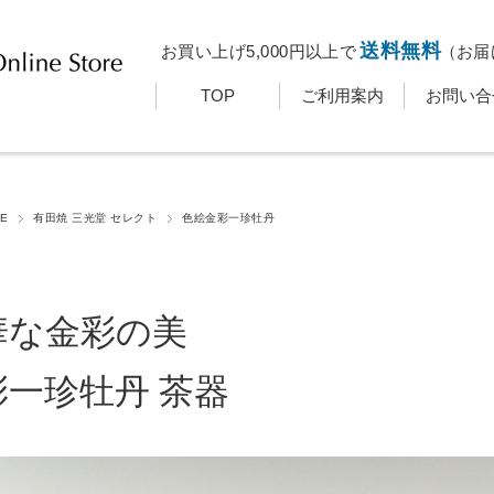
送料無料
お買い上げ5,000円以上で
（お届
TOP
ご利用案内
お問い合
E
有田焼 三光堂 セレクト
色絵金彩一珍牡丹
華な金彩の美
彩一珍牡丹 茶器