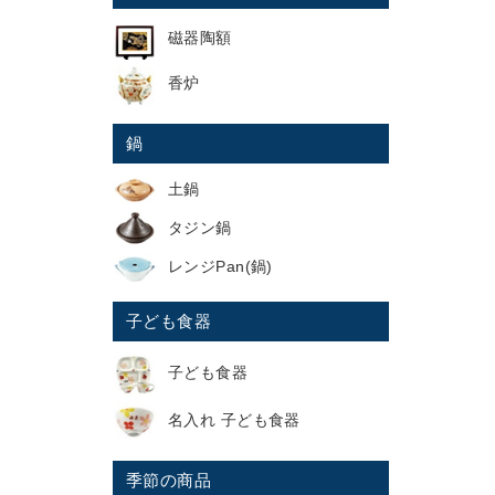
磁器陶額
香炉
鍋
土鍋
タジン鍋
レンジPan(鍋)
子ども食器
子ども食器
名入れ 子ども食器
季節の商品