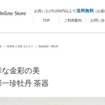
送料無料
お買い上げ5,000円以上で
（お届
TOP
ご利用案内
お問い合
E
有田焼 三光堂 セレクト
色絵金彩一珍牡丹
華な金彩の美
彩一珍牡丹 茶器