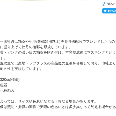
返品に
一珍牡丹は釉薬や生地(陶磁器用粘土)等を特殊配分でブレンドしたも
に盛り上げて牡丹の輪郭を形成しています。
黄・ピンクの濃い目の釉薬を吹き付け、本窯焼成後にマスキングという
す。
源次窯では産地トップクラスの高品位の金液を使用しており、他社より
耐久性を実現しています。
20cc(標準)
磁器
化粧箱入
よっては、サイズや色あいなど若干異なる場合があります。
像は照明・撮影の関係で実際の色あいとは多少異なって見える場合があ