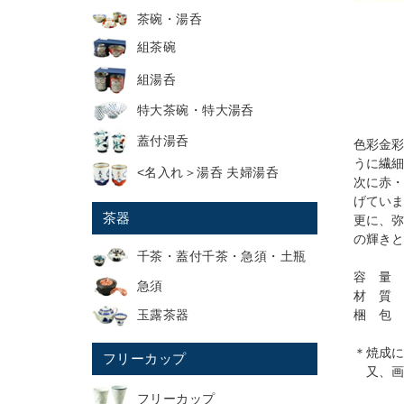
茶碗・湯呑
組茶碗
組湯呑
特大茶碗・特大湯呑
蓋付湯呑
色彩金彩
うに繊細
<名入れ＞湯呑 夫婦湯呑
次に赤・
げていま
茶器
更に、弥
の輝きと
千茶・蓋付千茶・急須・土瓶
容 量 3
急須
材 質 
玉露茶器
梱 包 
＊焼成に
フリーカップ
又、画
フリーカップ