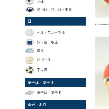
小鉢
多用鉢・預け鉢・中鉢
皿
和皿・フルーツ皿
銘々皿・取皿
盛皿
結び小皿
手塩皿
菓子鉢・菓子皿
菓子鉢・菓子皿
茶碗・湯呑