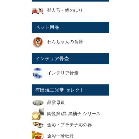
雛人形・鯉のぼり
ペット用品
わんちゃんの食器
インテリア骨壷
インテリア骨壷
有田焼三光堂 セレクト
晶雲母銀
陶悦窯)晶 黒柚子 シリーズ
金彩・プラチナ彩の器
金彩一珍牡丹