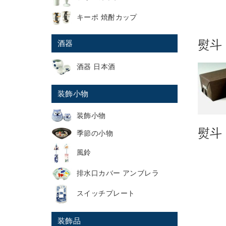
キーポ 焼酎カップ
熨斗
酒器
酒器 日本酒
装飾小物
装飾小物
熨斗
季節の小物
風鈴
排水口カバー アンブレラ
スイッチプレート
装飾品