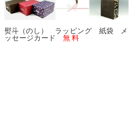
熨斗（のし） ラッピング 紙袋 メ
ッセージカード
無 料