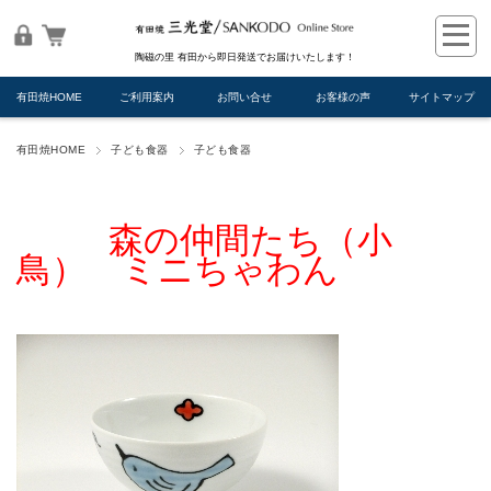
陶磁の里 有田から即日発送でお届けいたします！
有田焼HOME
ご利用案内
お問い合せ
お客様の声
サイトマップ
有田焼HOME
子ども食器
子ども食器
森の仲間たち（小
鳥） ミニちゃわん