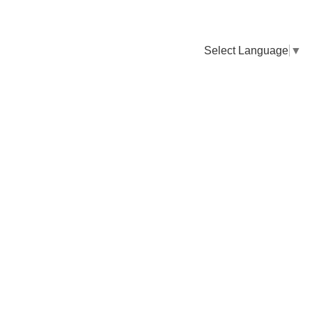
Select Language
▼
卸販売のご依頼について
専門店様・飲食店様など継続的なお取引のご依頼はこちら
お電話でのご注文
TEL：0955-43-2236
FAXでのご注文
FAX：0955-43-2238
送料について
納期について
お支払いについて