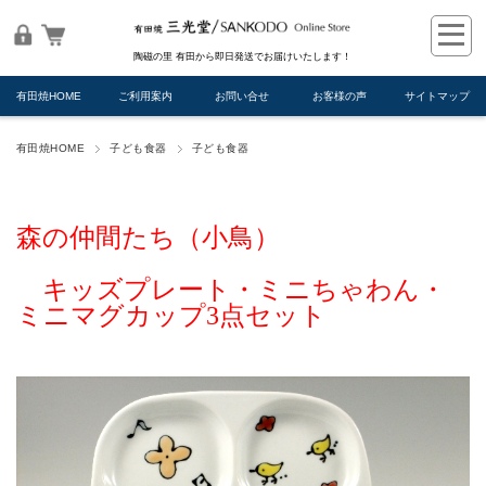
陶磁の里 有田から即日発送でお届けいたします！
有田焼HOME
ご利用案内
お問い合せ
お客様の声
サイトマップ
有田焼HOME
子ども食器
子ども食器
森の仲間たち（小鳥）
キッズプレート・ミニちゃわん・
ミニマグカップ3点セット