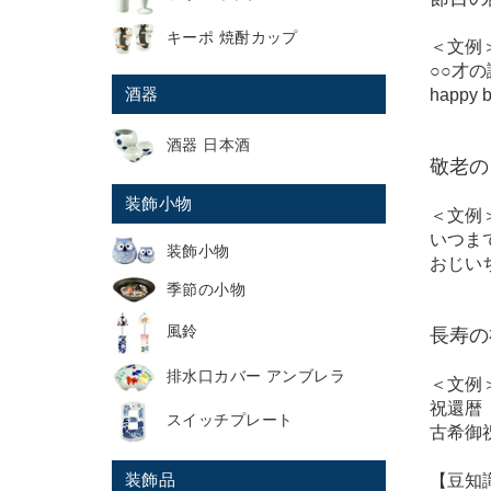
キーポ 焼酎カップ
＜文例
○○才
酒器
happ
酒器 日本酒
敬老の
装飾小物
＜文例
いつま
装飾小物
おじい
季節の小物
風鈴
長寿の
排水口カバー アンブレラ
＜文例
祝還暦
スイッチプレート
古希御
装飾品
【豆知