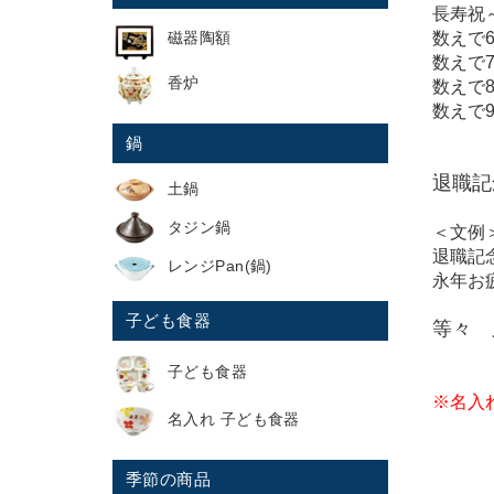
長寿祝
数えで
磁器陶額
数えで
香炉
数えで
数えで
鍋
退職記
土鍋
タジン鍋
＜文例
退職記
レンジPan(鍋)
永年お
子ども食器
等々 
子ども食器
※名入
名入れ 子ども食器
季節の商品