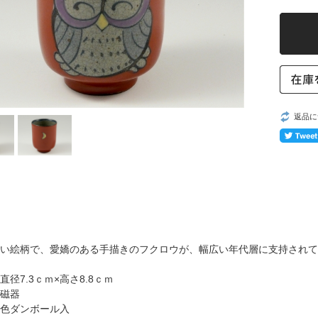
返品に
い絵柄で、愛嬌のある手描きのフクロウが、幅広い年代層に支持されて
直径7.3ｃｍ×高さ8.8ｃｍ
磁器
色ダンボール入