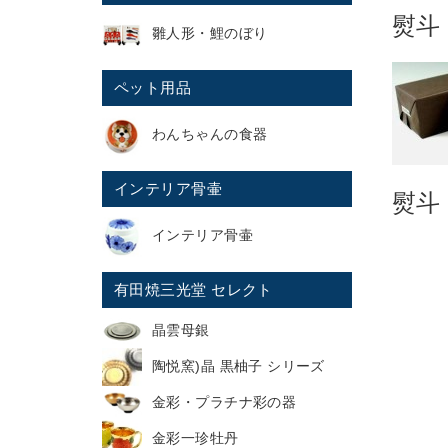
熨斗
雛人形・鯉のぼり
ペット用品
わんちゃんの食器
インテリア骨壷
熨斗
インテリア骨壷
有田焼三光堂 セレクト
晶雲母銀
陶悦窯)晶 黒柚子 シリーズ
金彩・プラチナ彩の器
金彩一珍牡丹