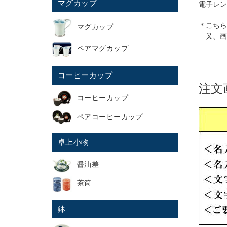
マグカップ
電子レン
＊こちら
マグカップ
又、画
ペアマグカップ
コーヒーカップ
注文
コーヒーカップ
ペアコーヒーカップ
卓上小物
醤油差
茶筒
鉢