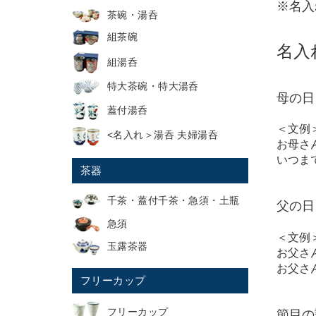
※名入
茶碗・湯呑
組茶碗
名入
組湯呑
特大茶碗・特大湯呑
母の日
蓋付湯呑
＜文例
<名入れ＞湯呑 夫婦湯呑
お母さ
いつま
茶器
千茶・蓋付千茶・急須・土瓶
父の日
急須
＜文例
玉露茶器
お父さ
お父さ
フリーカップ
フリーカップ
節目の