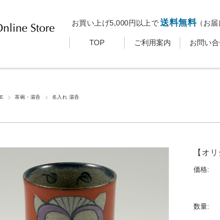
送料無料
お買い上げ5,000円以上で
（お届
TOP
ご利用案内
お問い合
E
茶碗・湯呑
名入れ 湯呑
【オリ
価格:
数量: