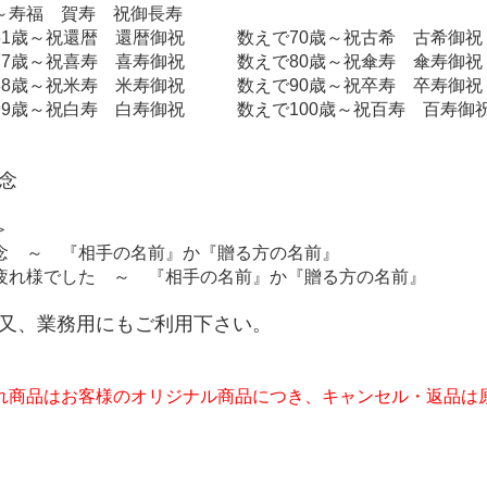
～寿福 賀寿 祝御長寿
61歳～祝還暦 還暦御祝 数えで70歳～祝古希 古希御祝
77歳～祝喜寿 喜寿御祝 数えで80歳～祝傘寿 傘寿御祝
88歳～祝米寿 米寿御祝 数えで90歳～祝卒寿 卒寿御祝
99歳～祝白寿 白寿御祝 数えで100歳～祝百寿 百寿御
念
＞
念 ～ 『相手の名前』か『贈る方の名前』
疲れ様でした ～ 『相手の名前』か『贈る方の名前』
又、業務用にもご利用下さい。
れ商品はお客様のオリジナル商品につき、キャンセル・返品は