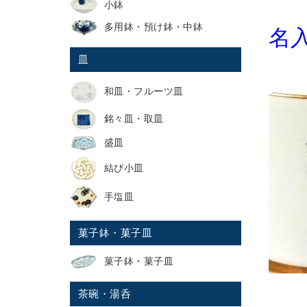
小鉢
多用鉢・預け鉢・中鉢
名
皿
和皿・フルーツ皿
銘々皿・取皿
盛皿
結び小皿
手塩皿
菓子鉢・菓子皿
菓子鉢・菓子皿
茶碗・湯呑