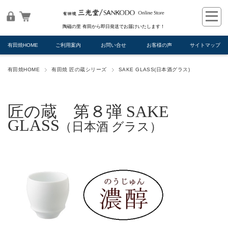
陶磁の里 有田から即日発送でお届けいたします！
有田焼HOME
ご利用案内
お問い合せ
お客様の声
サイトマップ
有田焼HOME
有田焼 匠の蔵シリーズ
SAKE GLASS(日本酒グラス)
匠の蔵 第８弾 SAKE
GLASS
（日本酒 グラス）