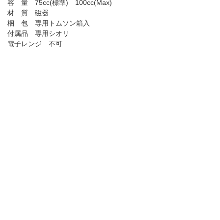
容 量 75cc(標準) 100cc(Max)
材 質 磁器
梱 包 専用トムソン箱入
付属品 専用シオリ
電子レンジ 不可