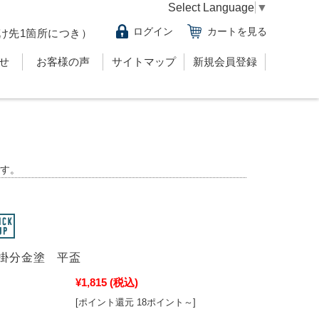
Select Language
▼
ログイン
カートを見る
け先1箇所につき）
せ
お客様の声
サイトマップ
新規会員登録
す。
掛分金塗 平盃
¥1,815
(税込)
[ポイント還元 18ポイント～]