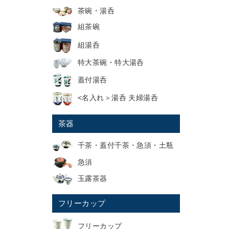
茶碗・湯呑
組茶碗
組湯呑
特大茶碗・特大湯呑
蓋付湯呑
<名入れ＞湯呑 夫婦湯呑
茶器
千茶・蓋付千茶・急須・土瓶
急須
玉露茶器
フリーカップ
フリーカップ