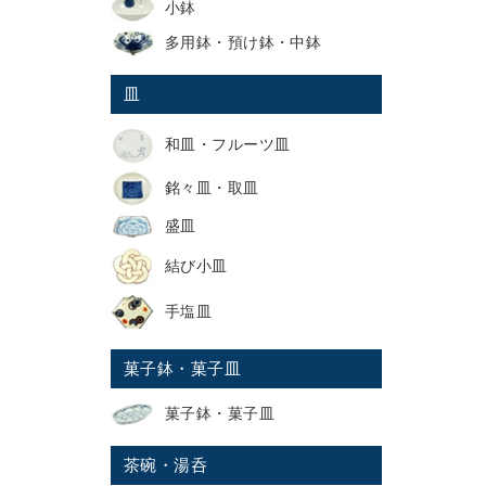
小鉢
多用鉢・預け鉢・中鉢
皿
和皿・フルーツ皿
銘々皿・取皿
盛皿
結び小皿
手塩皿
菓子鉢・菓子皿
菓子鉢・菓子皿
茶碗・湯呑