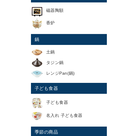
磁器陶額
香炉
鍋
土鍋
タジン鍋
レンジPan(鍋)
子ども食器
子ども食器
名入れ 子ども食器
季節の商品