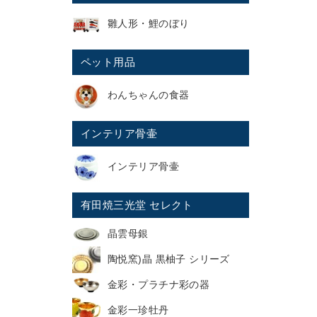
雛人形・鯉のぼり
ペット用品
わんちゃんの食器
インテリア骨壷
インテリア骨壷
有田焼三光堂 セレクト
晶雲母銀
陶悦窯)晶 黒柚子 シリーズ
金彩・プラチナ彩の器
金彩一珍牡丹