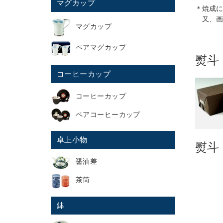
マグカップ
＊焼成に
又、画
マグカップ
ペアマグカップ
熨斗
コーヒーカップ
コーヒーカップ
ペアコーヒーカップ
卓上小物
熨斗
醤油差
茶筒
鉢