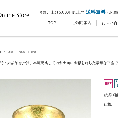
送料無料
お買い上げ5,000円以上で
（お届
TOP
ご利用案内
お問い合
E
酒器
酒器 日本酒
特の結晶釉を掛け、本窯焼成して内側全面に金彩を施した豪華な平盃で
結晶釉
価格: