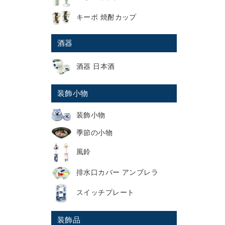
キーポ 焼酎カップ
酒器
酒器 日本酒
装飾小物
装飾小物
季節の小物
風鈴
排水口カバー アンブレラ
スイッチプレート
装飾品