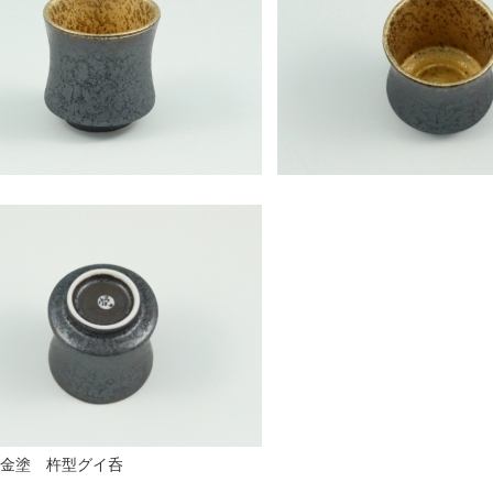
金塗 杵型グイ呑