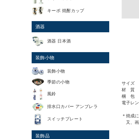
キーポ 焼酎カップ
酒器
酒器 日本酒
装飾小物
装飾小物
季節の小物
サイズ 直
材 質 
風鈴
梱 包 
電子レン
排水口カバー アンブレラ
＊焼成に
スイッチプレート
又、画
装飾品