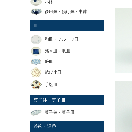
小鉢
多用鉢・預け鉢・中鉢
皿
和皿・フルーツ皿
銘々皿・取皿
盛皿
結び小皿
手塩皿
菓子鉢・菓子皿
菓子鉢・菓子皿
茶碗・湯呑