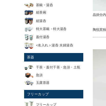
茶碗・湯呑
組茶碗
晶掛分内
組湯呑
特大茶碗・特大湯呑
陶悦窯独
蓋付湯呑
<名入れ＞湯呑 夫婦湯呑
茶器
千茶・蓋付千茶・急須・土瓶
急須
玉露茶器
フリーカップ
フリーカップ