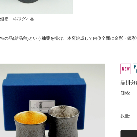
銀塗 杵型グイ呑
特の晶(結晶釉)という釉薬を掛け、本窯焼成して内側全面に金彩・銀
晶掛分
価格:
数量: