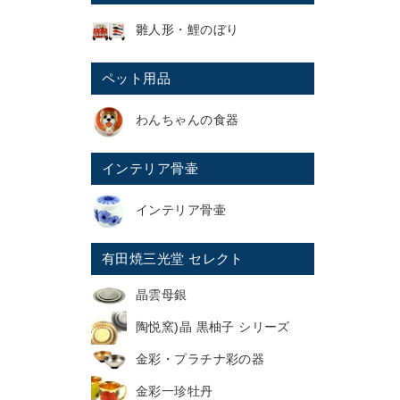
雛人形・鯉のぼり
ペット用品
わんちゃんの食器
インテリア骨壷
インテリア骨壷
有田焼三光堂 セレクト
晶雲母銀
陶悦窯)晶 黒柚子 シリーズ
金彩・プラチナ彩の器
金彩一珍牡丹