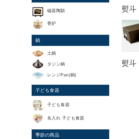
熨斗
磁器陶額
香炉
鍋
土鍋
熨斗
タジン鍋
レンジPan(鍋)
子ども食器
子ども食器
名入れ 子ども食器
季節の商品