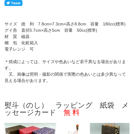
サイズ 徳 利 7.8cm×7.3cm×高さ8.8cm 容量 180cc(標準)
グイ呑 直径5.7cm×高さ5cm 容量 50cc(標準)
材 質 磁器
梱 包 化粧箱入
電子レンジ 可
＊焼成によっては、サイズや色あいなど若干異なる場合がありま
す。
又、画像は照明・撮影の関係で実際の色あいとは多少異なって
見える場合があります。
熨斗（のし） ラッピング 紙袋 メ
ッセージカード
無 料