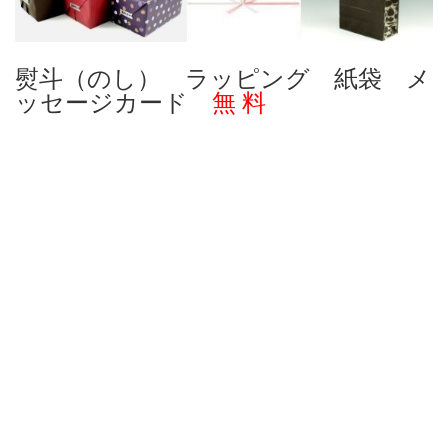
熨斗（のし） ラッピング 紙袋 メ
ッセージカード
無 料