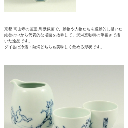
京都 高山寺の国宝 鳥獣戯画で、動物や人物たちを躍動的に描いた
絵巻の中から代表的な場面を抜粋して、洸淋窯独特の筆書きで描
いた逸品です。
グイ呑は冷酒・熱燗どちらも美味しく飲める形状です。