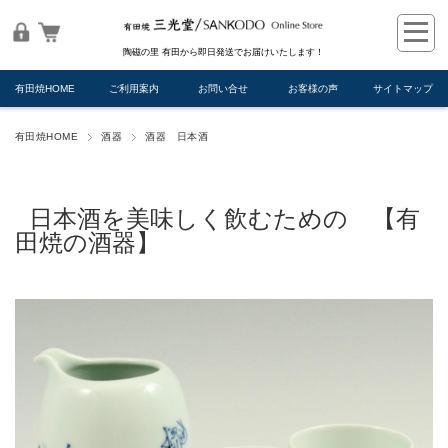
陶磁の里 有田から即日発送でお届けいたします！
有田焼HOME
ご利用案内
お問い合せ
お客様の声
サイトマップ
有田焼HOME
酒器
酒器 日本酒
日本酒を美味しく飲むための 【有
田焼の酒器】