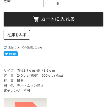
数量:
個
返品についての詳細はこちら
サイズ 直径9.7ｃｍ×高さ9.5ｃｍ
容 量 240ｃｃ(標準) 300ｃｃ(Max)
材 質 磁器
梱 包 専用トムソン箱入
電子レンジ 不可