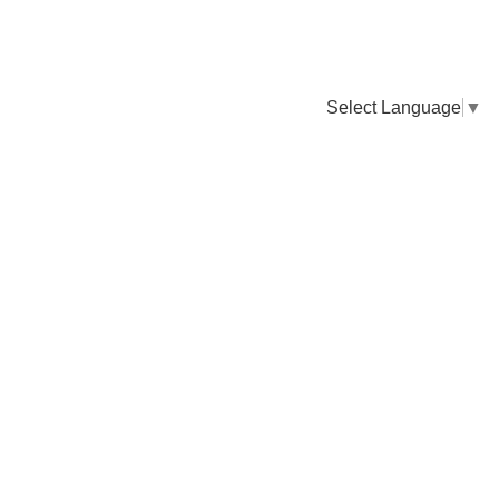
Select Language
▼
卸販売のご依頼について
専門店様・飲食店様など継続的なお取引のご依頼はこちら
お電話でのご注文
TEL：0955-43-2236
FAXでのご注文
FAX：0955-43-2238
送料について
納期について