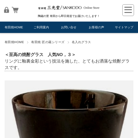
陶磁の里 有田から即日発送でお届けいたします！
有田焼HOME
ご利用案内
お問い合せ
お客様の声
サイトマップ
有田焼HOME
有田焼 匠の蔵シリーズ
名入れグラス
＜至高の焼酎グラス 人気NO，３＞
リングに釉裏金彩という技法を施した、とてもお洒落な焼酎グラ
スです。