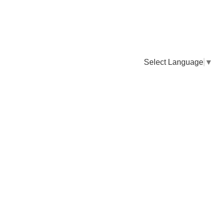
Select Language
▼
卸販売のご依頼について
専門店様・飲食店様など継続的なお取引のご依頼はこちら
お電話でのご注文
TEL：0955-43-2236
FAXでのご注文
FAX：0955-43-2238
送料について