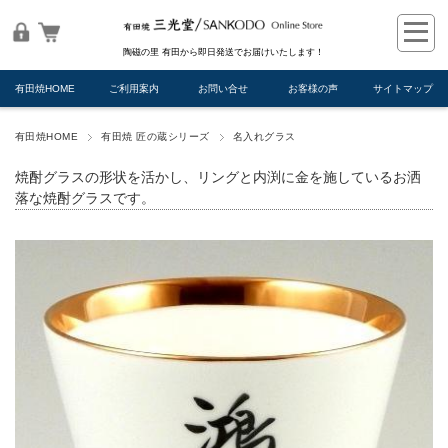
陶磁の里 有田から即日発送でお届けいたします！
有田焼HOME
ご利用案内
お問い合せ
お客様の声
サイトマップ
有田焼HOME
有田焼 匠の蔵シリーズ
名入れグラス
焼酎グラスの形状を活かし、リングと内渕に金を施しているお洒
落な焼酎グラスです。