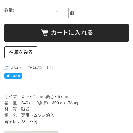
数量:
個
返品についての詳細はこちら
サイズ 直径9.7ｃｍ×高さ9.5ｃｍ
容 量 240ｃｃ(標準) 300ｃｃ(Max)
材 質 磁器
梱 包 専用トムソン箱入
電子レンジ 不可