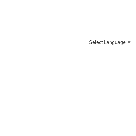
Select Language
▼
卸販売のご依頼について
専門店様・飲食店様など継続的なお取引のご依頼はこちら
お電話でのご注文
TEL：0955-43-2236
FAXでのご注文
FAX：0955-43-2238
送料について