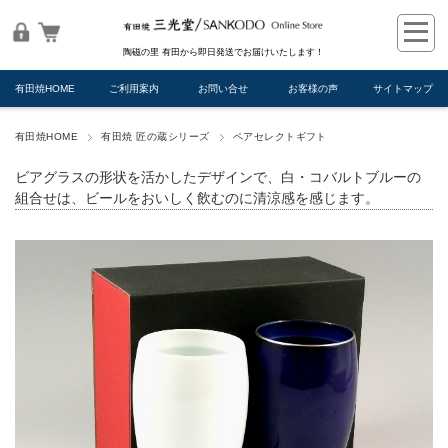
陶磁の里 有田から即日発送でお届けいたします！
有田焼HOME
ご利用案内
お問い合せ
お客様の声
サイトマップ
有田焼HOME
有田焼 匠の蔵シリーズ
ペアセレクトギフト
ビアグラスの形状を活かしたデザインで、白・コバルトブルーの
組合せは、ビールをおいしく飲むのに清涼感を感じます。