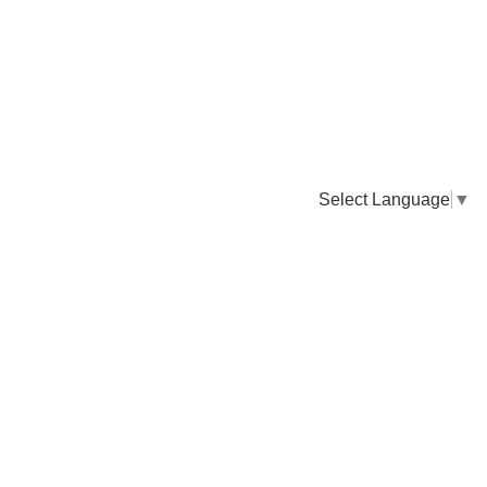
Select Language
▼
卸販売のご依頼について
専門店様・飲食店様など継続的なお取引のご依頼はこちら
お電話でのご注文
TEL：0955-43-2236
FAXでのご注文
FAX：0955-43-2238