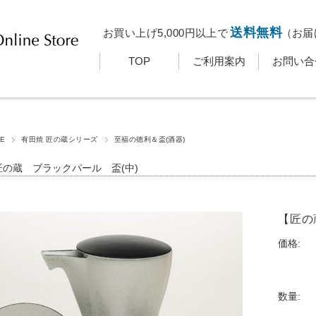
送料無料
お買い上げ5,000円以上で
（お届
TOP
ご利用案内
お問い合
E
有田焼 匠の蔵シリーズ
至福の徳利＆盃(酒器)
匠の蔵 ブラックパール 盃(中)
【匠の
価格:
数量: