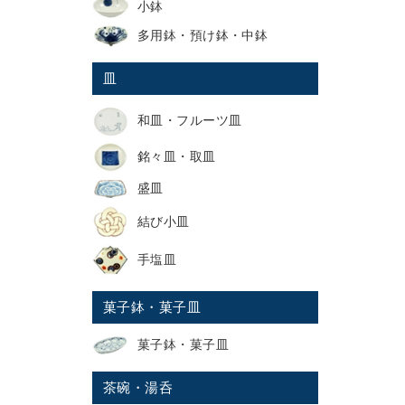
小鉢
多用鉢・預け鉢・中鉢
皿
和皿・フルーツ皿
銘々皿・取皿
盛皿
結び小皿
手塩皿
菓子鉢・菓子皿
菓子鉢・菓子皿
茶碗・湯呑