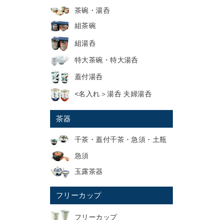
茶碗・湯呑
組茶碗
組湯呑
特大茶碗・特大湯呑
蓋付湯呑
<名入れ＞湯呑 夫婦湯呑
茶器
千茶・蓋付千茶・急須・土瓶
急須
玉露茶器
フリーカップ
フリーカップ