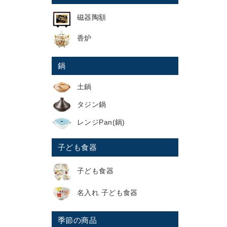
磁器陶額
香炉
鍋
土鍋
タジン鍋
レンジPan(鍋)
子ども食器
子ども食器
名入れ 子ども食器
季節の商品