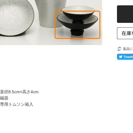
返品に
径8.5cm×高さ4cm
磁器
専用トムソン箱入