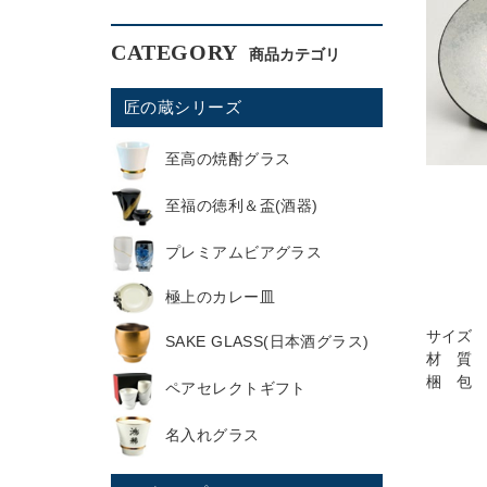
CATEGORY
匠の蔵シリーズ
至高の焼酎グラス
至福の徳利＆盃(酒器)
プレミアムビアグラス
極上のカレー皿
サイズ 直
SAKE GLASS(日本酒グラス)
材 質 
梱 包 
ペアセレクトギフト
名入れグラス