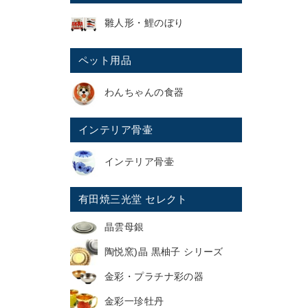
雛人形・鯉のぼり
ペット用品
わんちゃんの食器
インテリア骨壷
インテリア骨壷
有田焼三光堂 セレクト
晶雲母銀
陶悦窯)晶 黒柚子 シリーズ
金彩・プラチナ彩の器
金彩一珍牡丹