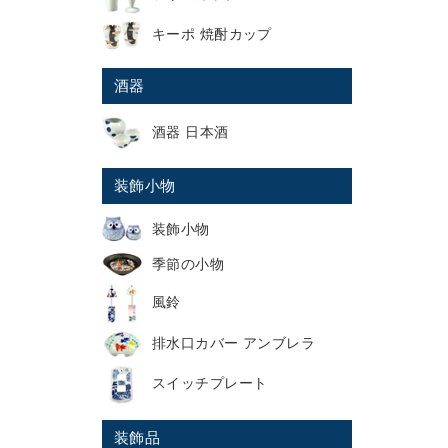
キーポ 焼酎カップ
酒器
酒器 日本酒
装飾小物
装飾小物
季節の小物
風鈴
排水口カバー アンブレラ
スイッチプレート
装飾品