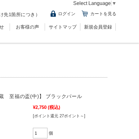
Select Language
▼
ログイン
カートを見る
け先1箇所につき）
せ
お客様の声
サイトマップ
新規会員登録
蔵 至福の盃(中)】 ブラックパール
¥2,750
(税込)
[ポイント還元 27ポイント～]
個