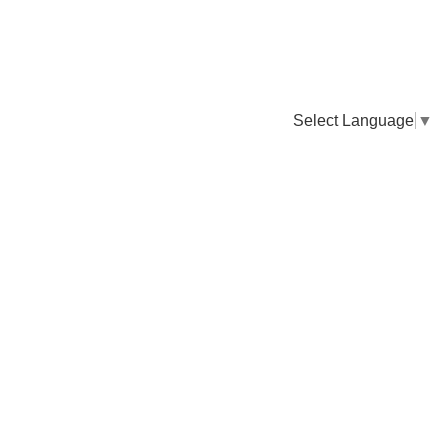
Select Language
▼
卸販売のご依頼について
専門店様・飲食店様など継続的なお取引のご依頼はこちら
お電話でのご注文
TEL：0955-43-2236
FAXでのご注文
FAX：0955-43-2238
送料について