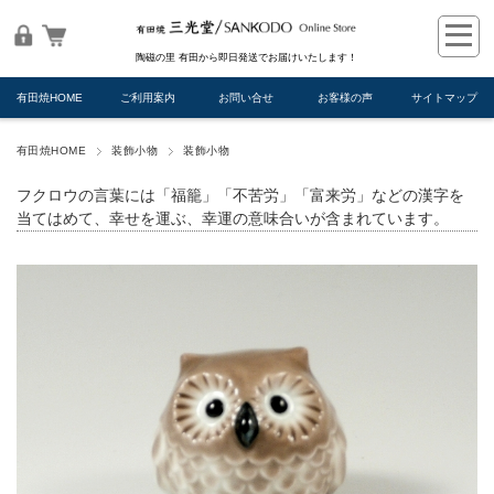
陶磁の里 有田から即日発送でお届けいたします！
有田焼HOME
ご利用案内
お問い合せ
お客様の声
サイトマップ
有田焼HOME
装飾小物
装飾小物
フクロウの言葉には「福籠」「不苦労」「富来労」などの漢字を
当てはめて、幸せを運ぶ、幸運の意味合いが含まれています。