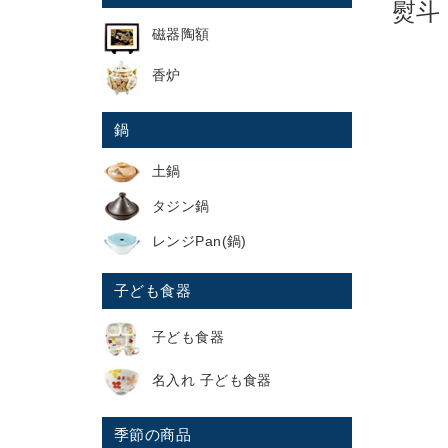
熨斗
磁器陶額
香炉
鍋
土鍋
タジン鍋
レンジPan(鍋)
子ども食器
子ども食器
名入れ 子ども食器
季節の商品