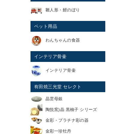
雛人形・鯉のぼり
ペット用品
わんちゃんの食器
インテリア骨壷
インテリア骨壷
有田焼三光堂 セレクト
晶雲母銀
陶悦窯)晶 黒柚子 シリーズ
金彩・プラチナ彩の器
金彩一珍牡丹