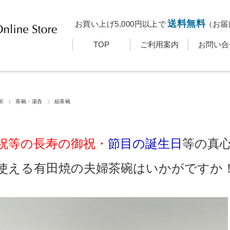
送料無料
お買い上げ5,000円以上で
（お届
TOP
ご利用案内
お問い合
E
茶碗・湯呑
組茶碗
祝等の長寿の御祝・
節目の誕生日
等の真
使える有田焼の夫婦茶碗はいかがですか