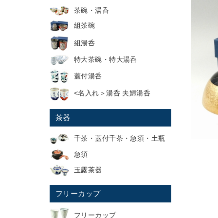
茶碗・湯呑
組茶碗
組湯呑
特大茶碗・特大湯呑
蓋付湯呑
<名入れ＞湯呑 夫婦湯呑
茶器
千茶・蓋付千茶・急須・土瓶
急須
玉露茶器
フリーカップ
フリーカップ