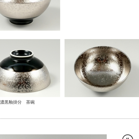
濃黒釉掛分 茶碗