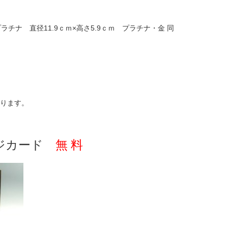
ラチナ 直径11.9ｃｍ×高さ5.9ｃｍ プラチナ・金 同
ります。
ジカード
無 料