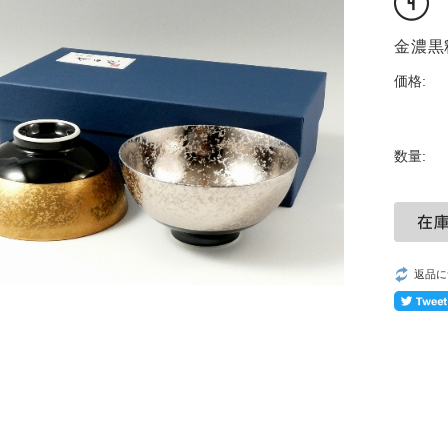
金濃黒
価格:
数量:
返品に