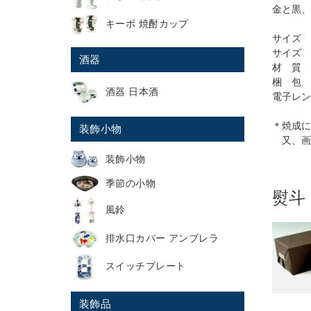
金と黒、
キーポ 焼酎カップ
サイズ 
サイズ
酒器
材 質 
梱 包 
酒器 日本酒
電子レン
＊焼成に
装飾小物
又、画
装飾小物
季節の小物
熨斗
風鈴
排水口カバー アンブレラ
スイッチプレート
装飾品