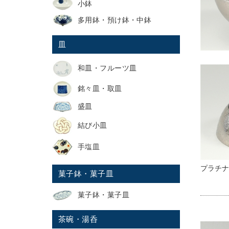
小鉢
多用鉢・預け鉢・中鉢
皿
和皿・フルーツ皿
銘々皿・取皿
盛皿
結び小皿
手塩皿
プラチナ
菓子鉢・菓子皿
菓子鉢・菓子皿
茶碗・湯呑